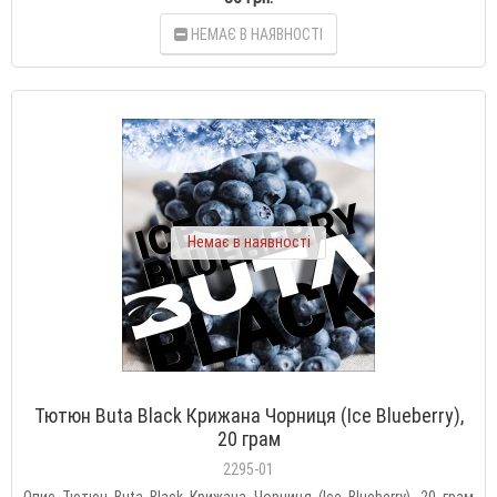
НЕМАЄ В НАЯВНОСТІ
Немає в наявності
Тютюн Buta Black Крижана Чорниця (Ice Blueberry),
20 грам
2295-01