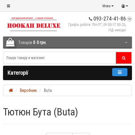
Мова
093-274-41-86
Графік роботи: ПН-ПТ, 09:00-17:00 СБ,
НД- вихідні
Tоварів
0
0 грн.
Категорії
Виробник
Buta
Тютюн Бута (Buta)