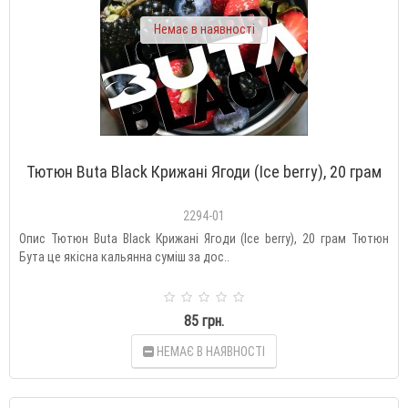
Немає в наявності
Тютюн Buta Black Крижані Ягоди (Ice berry), 20 грам
2294-01
Опис Тютюн Buta Black Крижані Ягоди (Ice berry), 20 грам Тютюн
Бута це якісна кальянна суміш за дос..
85 грн.
НЕМАЄ В НАЯВНОСТІ