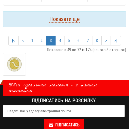
Показати ще
|<
<
1
2
3
4
5
6
7
8
>
>|
Показано з 49 по 72 із 174 (всього 8 сторінок)
Твій ідеальний момент - з нашим
тютюном
ПІДПИСАТИСЬ НА РОЗСИЛКУ
ПІДПИСАТИСЬ