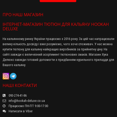
ПРО НАШ МАГАЗИН
ІНТЕРНЕТ-МАГАЗИН ТЮТЮН ДЛЯ КАЛЬЯНУ HOOKAH
DELUXE
На кальянному ринку України працюємо з 2016 року. За цей час напрацювали
велику кількість досвіду і вже розуміємо, чого хоче споживач. У нас можна
купити тютюну для кальяну найкращих виробників за прийнятну ціну. На
сайті завжди є величезний асортимент тютюнових смаків. Магазин Хука
Делюкс завжди готовий допомогти з придбанням курильного приладдя для
Вашого кальяну.
НАШІ КОНТАКТИ
093-274-41-86
info@hookah-deluxe.co.ua
Працюємо ПН-ПТ 9:00-17:00
Написати в Viber