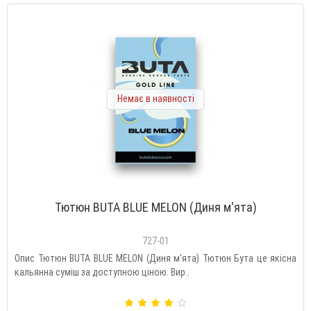
Немає в наявності
Тютюн BUTA BLUE MELON (Диня м'ята)
727-01
Опис Тютюн BUTA BLUE MELON (Диня м'ята) Тютюн Бута це якісна
кальянна суміш за доступною ціною. Вир..