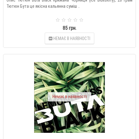
Опис Тютюн Buta Black Крижана Чорниця (Ice Blueberry), 20 грам
Тютюн Бута це якісна кальянна суміш ..
85 грн.
НЕМАЄ В НАЯВНОСТІ
Немає в наявності