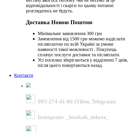
нестачу якогось тютюну -ми не несемо за це
відповідальності і скарги по цьому питанні
розглядатись не будуть.
Доставка Новою Поштою
Мінімальне замовлення 300 грн
Замовлення від 1500 грн можемо надіслати
післяплатою по всій Україні за умови
наявності такої можливості . Покупець
сплачує послуги доставки та післяплати.
Усі посилки зберігаються у відділенні 7 днів,
після цього повертаються назад.
Контакти
093-274-41-86 (Viber, Telegram)
Instagram: _hookah_deluxe_