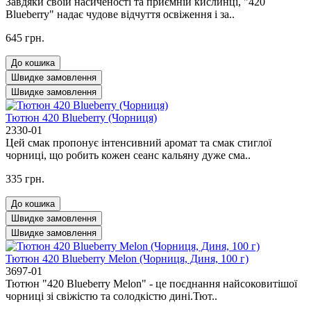
Завдяки своїй насиченості та приємній кислинці, "420
Blueberry" надає чудове відчуття освіження і за..
645 грн.
До кошика
Швидке замовлення
Швидке замовлення
Тютюн 420 Blueberry (Чорниця)
2330-01
Цей смак пропонує інтенсивний аромат та смак стиглої
чорниці, що робить кожен сеанс кальяну дуже сма..
335 грн.
До кошика
Швидке замовлення
Швидке замовлення
Тютюн 420 Blueberry Melon (Чорниця, Диня, 100 г)
3697-01
Тютюн "420 Blueberry Melon" - це поєднання найсоковитішої
чорниці зі свіжістю та солодкістю дині.Тют..