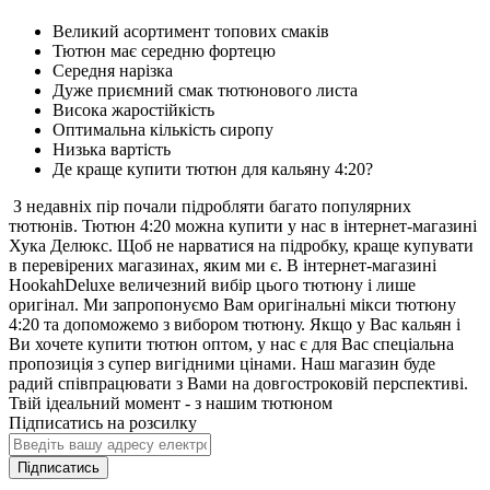
Великий асортимент топових смаків
Тютюн має середню фортецю
Середня нарізка
Дуже приємний смак тютюнового листа
Висока жаростійкість
Оптимальна кількість сиропу
Низька вартість
Де краще купити тютюн для кальяну 4:20?
З недавніх пір почали підробляти багато популярних
тютюнів. Тютюн 4:20 можна купити у нас в інтернет-магазині
Хука Делюкс. Щоб не нарватися на підробку, краще купувати
в перевірених магазинах, яким ми є. В інтернет-магазині
HookahDeluxe величезний вибір цього тютюну і лише
оригінал. Ми запропонуємо Вам оригінальні мікси тютюну
4:20 та допоможемо з вибором тютюну. Якщо у Вас кальян і
Ви хочете купити тютюн оптом, у нас є для Вас спеціальна
пропозиція з супер вигідними цінами. Наш магазин буде
радий співпрацювати з Вами на довгостроковій перспективі.
Твій ідеальний момент - з нашим тютюном
Підписатись на розсилку
Підписатись