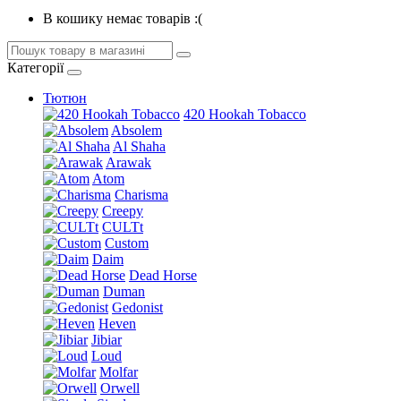
В кошику немає товарів :(
Категорії
Тютюн
420 Hookah Tobacco
Absolem
Al Shaha
Arawak
Atom
Charisma
Creepy
CULTt
Custom
Daim
Dead Horse
Duman
Gedonist
Heven
Jibiar
Loud
Molfar
Orwell