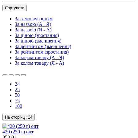
Сортувати
За замовчуванням
За назвою (A - Я)
За назвою (Я - A)
За ціною (зростання)
За ціною (зменшення)
За рейтингом (зменшення)
За рейтингом (зростання)
За кодом товару (А - Я)
За колом товару (Я - А)
24
25
50
75
100
На сторінці:
24
420 (250 г) опт
858-01