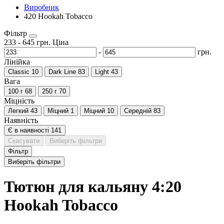
Виробник
420 Hookah Tobacco
Фільтр
233
-
645
грн.
Ціна
-
грн.
Лінійка
Classic
10
Dark Line
83
Light
43
Вага
100 г
68
250 г
70
Міцність
Легкий
43
Міцний
1
Міцний
10
Середній
83
Наявність
Є в наявності
141
Скасувати
Виберіть фільтри
Фільтр
Виберіть фільтри
Тютюн для кальяну 4:20
Hookah Tobacco