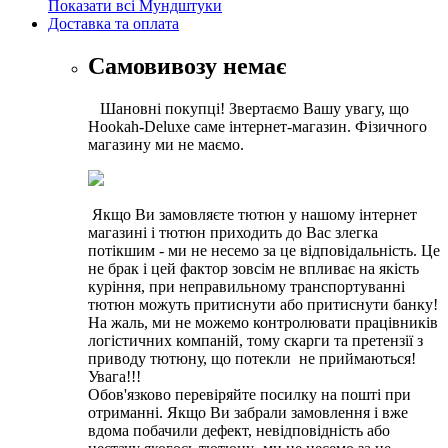
Показати всі Мундштуки
Доставка та оплата
Самовивозу немає
Шановні покупці! Звертаємо Вашу увагу, що
Hookah-Deluxe саме інтернет-магазин. Фізичного
магазину ми не маємо.
Якщо Ви замовляєте тютюн у нашому інтернет
магазині і тютюн приходить до Вас злегка
потікшим - ми не несемо за це відповідальність. Це
не брак і цей фактор зовсім не впливає на якість
куріння, при неправильному транспортуванні
тютюн можуть притиснути або притиснути банку!
На жаль, ми не можемо контролювати працівників
логістичних компаній, тому скарги та претензії з
приводу тютюну, що потекли не приймаються!
Увага!!!
Обов'язково перевіряйте посилку на пошті при
отриманні. Якщо Ви забрали замовлення і вже
вдома побачили дефект, невідповідність або