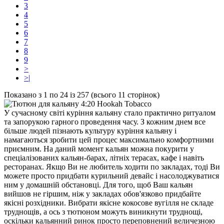
3
4
5
6
7
8
9
>
>|
Показано з 1 по 24 із 257 (всього 11 сторінок)
У сучасному світі куріння кальяну стало практично ритуалом
та запорукою гарного проведення часу. З кожним днем ​​все
більше людей пізнають культуру куріння кальяну і
намагаються зробити цей процес максимально комфортними
приємним. На даний момент кальян можна покурити у
спеціалізованих кальян-барах, літніх терасах, кафе і навіть
ресторанах. Якщо Ви не любитель ходити по закладах, тоді Ви
можете просто придбати курильний девайс і насолоджуватися
ним у домашній обстановці. Для того, щоб Ваш кальян
вийшов не гіршим, ніж у закладах обов'язково придбайте
якісні розхідники. Вибрати якісне кокосове вугілля не складе
труднощів, а ось з тютюном можуть виникнути труднощі,
оскільки кальянний ринок просто переповнений величезною