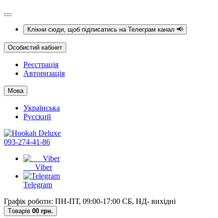
Клікни сюди, щоб підписатись на Телеграм канал 📢
Особистий кабінет
Реєстрація
Авторизація
Мова
Українська
Русский
093-274-41-86
Viber
Telegram
Графік роботи: ПН-ПТ, 09:00-17:00 СБ, НД- вихідні
Tоварів
0
0 грн.