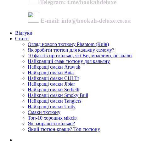
Telegram: t.me/hookahdeluxe
E-mail: info@hookah-deluxe.co.ua
Відгуки
Статті
Огляд нового тютюну Phantom (Київ)
Як зробити тютюн для кальяну самому?
10 фактів про кальян, які Ви, можливо, не знали
Найкращий смак тютюну для кальяну
Найкращі смаки Arawak
Найкращі смаки Buta
Найкращі смаки CULTt
Найкращі смаки Jibiar
Найкращі смаки Serbetli
Найкращі смаки Smoky Bull
Найкращі смаки Tangiers
Найкращі смаки Unity
Смаки тютюну
Топ-10 хороших міксів
Як заправити кальян?
Який тютюн краще? Топ тютюну