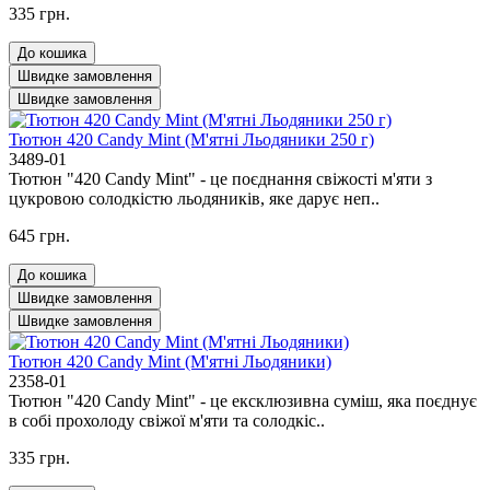
335 грн.
До кошика
Швидке замовлення
Швидке замовлення
Тютюн 420 Candy Mint (М'ятні Льодяники 250 г)
3489-01
Тютюн "420 Candy Mint" - це поєднання свіжості м'яти з
цукровою солодкістю льодяників, яке дарує неп..
645 грн.
До кошика
Швидке замовлення
Швидке замовлення
Тютюн 420 Candy Mint (М'ятні Льодяники)
2358-01
Тютюн "420 Candy Mint" - це ексклюзивна суміш, яка поєднує
в собі прохолоду свіжої м'яти та солодкіс..
335 грн.