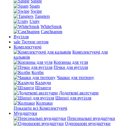
Single
Spam
Swipe
Tangiers
Unity
WhiteSmok
СамЗварив
Вугілля
sale
Тютюн оптом
Комплектуючі
Комплектуючі для
кальянів
Корзины для угля
Пічки для вугілля
Колби
Чашки для тютюну
Калауди
Шланги
Додаткові аксесуари
Щипці для вугілля
Колпаки
Показати всі Комплектуючі
Мундштуки
Персональні мундштуки
Одноразові мундштуки