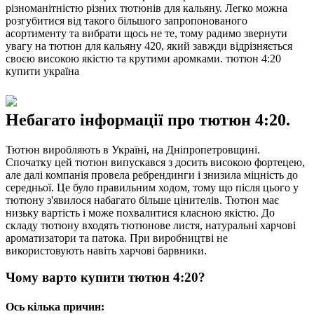
різноманітністю різних тютюнів для кальяну. Легко можна
розгубитися від такого більшого запропонованого
асортименту та вибрати щось не те, тому радимо звернути
увагу на тютюн для кальяну 420, який завжди відрізняється
своєю високою якістю та крутими аромками. тютюн 4:20
купити україна
Небагато інформації про тютюн 4:20.
Тютюн виробляють в Україні, на Дніпропетровщині.
Спочатку цей тютюн випускався з досить високою фортецею,
але далі компанія провела ребрендинги і знизила міцність до
середньої. Це було правильним ходом, тому що після цього у
тютюну з'явилося набагато більше цінителів. Тютюн має
низьку вартість і може похвалитися класною якістю. До
складу тютюну входять тютюнове листя, натуральні харчові
ароматизатори та патока. При виробництві не
використовують навіть харчові барвники.
Чому варто купити тютюн 4:20?
Ось кілька причин: