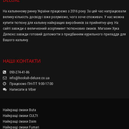
DELUXE
На кальянному ринку України працюємо з 2016 року. За цей час напрацювали
велику кількість досвіду і вже розуміємо, чого хоче споживач. У нас можна
купити тютюну для кальяну найкращих виробників за прийнятну ціну. На
сайті завжди є величезний асортимент тютюнових смаків. Магазин Хука
Делюкс завжди готовий допомогти з придбанням курильного приладдя для
Вашого кальяну.
НАШІ КОНТАКТИ
093-274-41-86
info@hookah-deluxe.co.ua
Працюємо ПН-ПТ 9:00-17:00
Написати в Viber
Найкращі смаки Buta
Найкращі смаки CULTt
Найкращі смаки Daim
Найкращі смаки Fumari