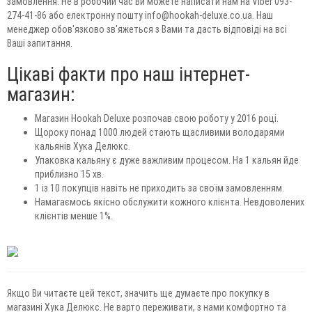
замовлення. Не в робочий час Ви можете написати нам на Viber 093-
274-41-86 або електронну пошту info@hookah-deluxe.co.ua. Наш
менеджер обов'язково зв'яжеться з Вами та дасть відповіді на всі
Ваші запитання.
Цікаві факти про наш інтернет-
магазин:
Магазин Hookah Deluxe розпочав свою роботу у 2016 році.
Щороку понад 1000 людей стають щасливими володарями
кальянів Хука Делюкс.
Упаковка кальяну є дуже важливим процесом. На 1 кальян йде
приблизно 15 хв.
1 із 10 покупців навіть не приходить за своїм замовленням.
Намагаємось якісно обслужити кожного клієнта. Невдоволених
клієнтів менше 1%.
Якщо Ви читаєте цей текст, значить ще думаєте про покупку в
магазині Хука Делюкс. Не варто переживати, з нами комфортно та