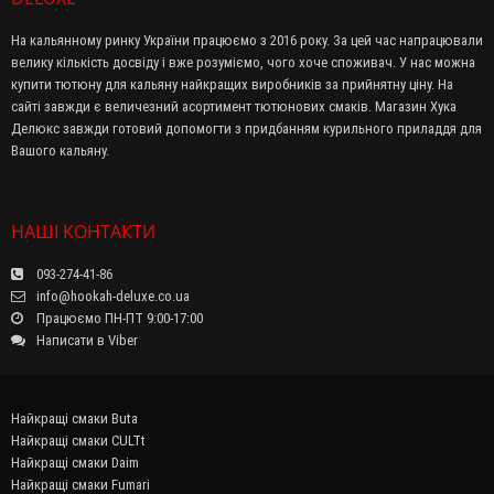
На кальянному ринку України працюємо з 2016 року. За цей час напрацювали
велику кількість досвіду і вже розуміємо, чого хоче споживач. У нас можна
купити тютюну для кальяну найкращих виробників за прийнятну ціну. На
сайті завжди є величезний асортимент тютюнових смаків. Магазин Хука
Делюкс завжди готовий допомогти з придбанням курильного приладдя для
Вашого кальяну.
НАШІ КОНТАКТИ
093-274-41-86
info@hookah-deluxe.co.ua
Працюємо ПН-ПТ 9:00-17:00
Написати в Viber
Найкращі смаки Buta
Найкращі смаки CULTt
Найкращі смаки Daim
Найкращі смаки Fumari