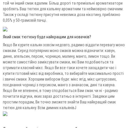
той чи інший смак вдалим. Більш дорогі та преміальні ароматизатори
зроблять Ваш тютюн для кальяну ароматним та неймовірно смачним.
Також у складі тютюну присутня невелика доза нікотину, приблизно
0,05% у 50-грамовій пачці.
Який смак тютюну буде найкращим для новачків?
Якщо Ви курите кальян зовсім недовго, радимо віддати перевагу моно
смакам. Серед популярних моно смаків можна відзначити: кавун,
диню, апельсин, персик, чорницю, малину, манго, лимон тощо. Ви
можете самостійно заміксувати смаки, які Вам подобаються та
отримати класний мікс. Якщо Ви все-таки хочете заощадити час і
купити готовий мікс від виробника, то вибирайте максимально прості
і звичні смаки. Хорошим вибором буде: мікс ягід, мікс цитрусових,
поєднання чорниці з персиком, манго з ананасом, дині та кавуна.
Якщо Ви не впевнені, в тому сподобається Вам смак чи ні - радимо
почитати відгуки, яких зараз достатньо в інтернеті. Завдяки цим
простим порадам, Ви точно зможете знайти Ваш найкращий смак
тютюн для кальяну. Всім димних кальянівJ