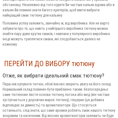
обстановці. Незалежно від того курите Ви частіше кальян вдома або в
кальян-Ви повинні знати багато критеріїв, щоб вміти вибрати
найкращий смак тютюну для кальяну.
Половина успіху залежить, звичайно ж, від виробника. Але не варто
забувати про те, що навіть у найгіршого виробника тютюну можна
знайти пару дуже крутих смаків, і навпаки у популярного виробника
іноді можуть траплятися смаки, які сподобаються далеко не
кожному.
ПЕРЕЙТИ ДО ВИБОРУ тютюну
Отже, як вибрати ідеальний смак тютюну?
Перш ніж купувати тютюн, обов'язково зверніть увагу на його склад.
Нормальний склад повинен бути приблизно таким: безпосередньо
саме тютюнове листя-основа тютюну, патока або мед (він частіше
зустрічається у дорожчих марок тютюну), гліцерин (ця добавка
відповідає за димність) та ароматизатори. Що стосується
останнього, слід знати, що саме аромки роблять смак нашого тютюну
яскравим та насиченим. Від якісних ароматизаторів залежить чи буде