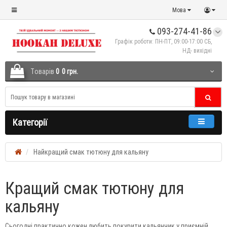
Мова
093-274-41-86
Графік роботи: ПН-ПТ, 09:00-17:00 СБ,
НД- вихідні
Tоварів
0
0 грн.
Категорії
Найкращий смак тютюну для кальяну
Кращий смак тютюну для
кальяну
Сьогодні практично кожен любить покурити кальянчик у приємній