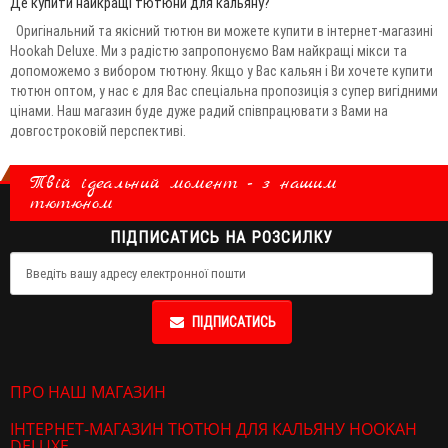
Де купити найкращі тютюни для кальяну?
Оригінальний та якісний тютюн ви можете купити в інтернет-магазині
Hookah Deluxe. Ми з радістю запропонуємо Вам найкращі мікси та
допоможемо з вибором тютюну. Якщо у Вас кальян і Ви хочете купити
тютюн оптом, у нас є для Вас спеціальна пропозиція з супер вигідними
цінами. Наш магазин буде дуже радий співпрацювати з Вами на
довгостроковій перспективі.
Твій ідеальний момент - з нашим
тютюном
ПІДПИСАТИСЬ НА РОЗСИЛКУ
ПІДПИСАТИСЬ
ПРО НАШ МАГАЗИН
ІНТЕРНЕТ-МАГАЗИН ТЮТЮН ДЛЯ КАЛЬЯНУ HOOKAH
DELUXE