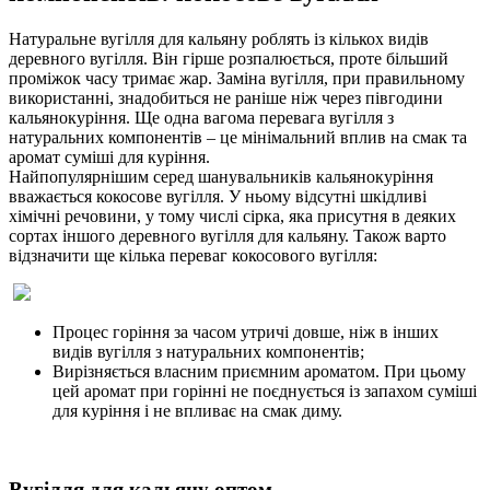
Натуральне вугілля для кальяну роблять із кількох видів
деревного вугілля. Він гірше розпалюється, проте більший
проміжок часу тримає жар. Заміна вугілля, при правильному
використанні, знадобиться не раніше ніж через півгодини
кальянокуріння. Ще одна вагома перевага вугілля з
натуральних компонентів – це мінімальний вплив на смак та
аромат суміші для куріння.
Найпопулярнішим серед шанувальників кальянокуріння
вважається кокосове вугілля. У ньому відсутні шкідливі
хімічні речовини, у тому числі сірка, яка присутня в деяких
сортах іншого деревного вугілля для кальяну. Також варто
відзначити ще кілька переваг кокосового вугілля:
Процес горіння за часом утричі довше, ніж в інших
видів вугілля з натуральних компонентів;
Вирізняється власним приємним ароматом. При цьому
цей аромат при горінні не поєднується із запахом суміші
для куріння і не впливає на смак диму.
Вугілля для кальяну оптом