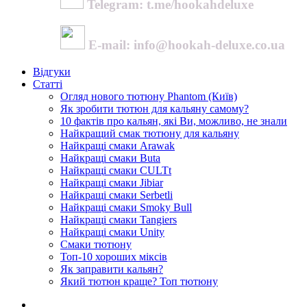
Telegram: t.me/hookahdeluxe
E-mail: info@hookah-deluxe.co.ua
Відгуки
Статті
Огляд нового тютюну Phantom (Київ)
Як зробити тютюн для кальяну самому?
10 фактів про кальян, які Ви, можливо, не знали
Найкращий смак тютюну для кальяну
Найкращі смаки Arawak
Найкращі смаки Buta
Найкращі смаки CULTt
Найкращі смаки Jibiar
Найкращі смаки Serbetli
Найкращі смаки Smoky Bull
Найкращі смаки Tangiers
Найкращі смаки Unity
Смаки тютюну
Топ-10 хороших міксів
Як заправити кальян?
Який тютюн краще? Топ тютюну