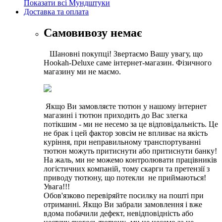
Показати всі Мундштуки
Доставка та оплата
Самовивозу немає
Шановні покупці! Звертаємо Вашу увагу, що
Hookah-Deluxe саме інтернет-магазин. Фізичного
магазину ми не маємо.
Якщо Ви замовляєте тютюн у нашому інтернет
магазині і тютюн приходить до Вас злегка
потікшим - ми не несемо за це відповідальність. Це
не брак і цей фактор зовсім не впливає на якість
куріння, при неправильному транспортуванні
тютюн можуть притиснути або притиснути банку!
На жаль, ми не можемо контролювати працівників
логістичних компаній, тому скарги та претензії з
приводу тютюну, що потекли не приймаються!
Увага!!!
Обов'язково перевіряйте посилку на пошті при
отриманні. Якщо Ви забрали замовлення і вже
вдома побачили дефект, невідповідність або