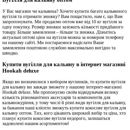
У Вас магазин чи кальянна? Хочете купити багато кальянного
вугілля та отримати знижку? Вам пощастило, нам є, що Вам
запропонувати. Ми продаємо оптом вже від 10 кг вугілля за
одну покупку. Розмір знижки залежить кількості придбаного
товару. Більше замовлення – більше та знижка. Дізнатись
актуальні оптові ціни на вугілля можна за номером телефону
на нашому сайті. Ми постараємося надіслати Ваше
замовлення поштовою службою максимально вигідно та
швидко.
Купити вугілля для кальяну в інтернет магазині
Hookah deluxe
Якщо ви визначилися з вибором вуглинків, то купити вугілля
для кальяну ви завжди зможете у нашому інтернет-магазині
Hookah deluxe. Ми пропонуємо своїм відвідувачам велику
кількість різноманітних аксесуарів та компонентів для
кальянокуріння, у тому числі й різні види вугілля для кальяну,
за бажання наші клієнти зможуть купити кокосове вугілля для
кальяну оптом. Тих, кого цікавить широкий вибір та ціна, хто
планує купити кокосове вугілля недорого, залишаться
задоволені нашим асортиментом!