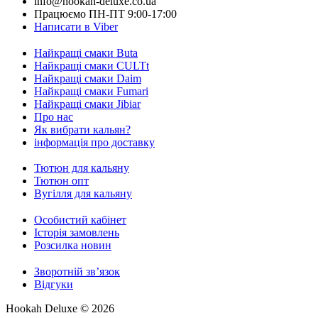
info@hookah-deluxe.co.ua
Працюємо ПН-ПТ 9:00-17:00
Написати в Viber
Найкращі смаки Buta
Найкращі смаки CULTt
Найкращі смаки Daim
Найкращі смаки Fumari
Найкращі смаки Jibiar
Про нас
Як вибрати кальян?
інформація про доставку
Тютюн для кальяну
Тютюн опт
Вугілля для кальяну
Особистий кабінет
Історія замовлень
Розсилка новин
Зворотній зв’язок
Відгуки
Hookah Deluxe © 2026