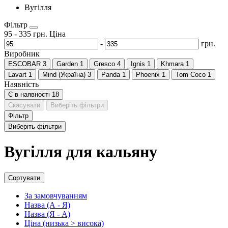
Вугілля
Фільтр
95
-
335
грн.
Ціна
-
грн.
Виробник
ESCOBAR
3
Garden
1
Gresco
4
Ignis
1
Khmara
1
Lavart
1
Mind (Україна)
3
Panda
1
Phoenix
1
Tom Coco
1
Наявність
Є в наявності
18
Скасувати
Виберіть фільтри
Фільтр
Виберіть фільтри
Вугілля для кальяну
Сортувати
За замовчуванням
Назва (А - Я)
Назва (Я - А)
Ціна (низька > висока)