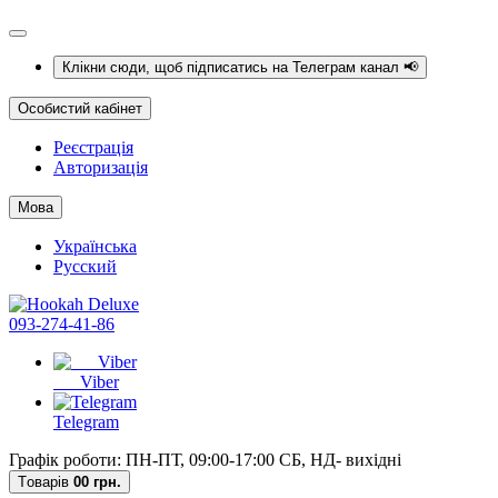
Клікни сюди, щоб підписатись на Телеграм канал 📢
Особистий кабінет
Реєстрація
Авторизація
Мова
Українська
Русский
093-274-41-86
Viber
Telegram
Графік роботи: ПН-ПТ, 09:00-17:00 СБ, НД- вихідні
Tоварів
0
0 грн.