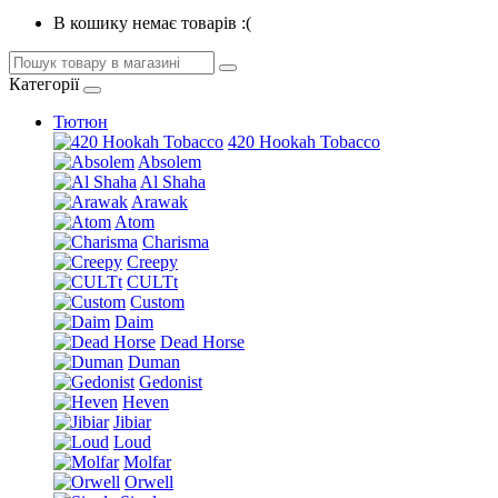
В кошику немає товарів :(
Категорії
Тютюн
420 Hookah Tobacco
Absolem
Al Shaha
Arawak
Atom
Charisma
Creepy
CULTt
Custom
Daim
Dead Horse
Duman
Gedonist
Heven
Jibiar
Loud
Molfar
Orwell