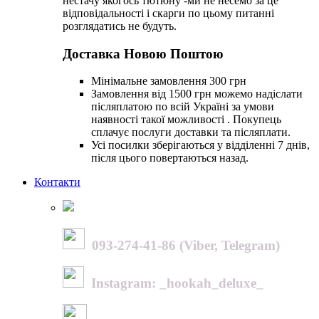
нестачу якогось тютюну -ми не несемо за це
відповідальності і скарги по цьому питанні
розглядатись не будуть.
Доставка Новою Поштою
Мінімальне замовлення 300 грн
Замовлення від 1500 грн можемо надіслати
післяплатою по всій Україні за умови
наявності такої можливості . Покупець
сплачує послуги доставки та післяплати.
Усі посилки зберігаються у відділенні 7 днів,
після цього повертаються назад.
Контакти
093-274-41-86 (Viber, Telegram)
Instagram: _hookah_deluxe_