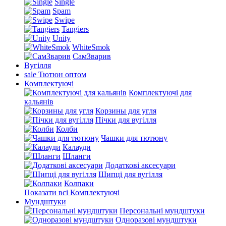
Single
Spam
Swipe
Tangiers
Unity
WhiteSmok
СамЗварив
Вугілля
sale
Тютюн оптом
Комплектуючі
Комплектуючі для
кальянів
Корзины для угля
Пічки для вугілля
Колби
Чашки для тютюну
Калауди
Шланги
Додаткові аксесуари
Щипці для вугілля
Колпаки
Показати всі Комплектуючі
Мундштуки
Персональні мундштуки
Одноразові мундштуки