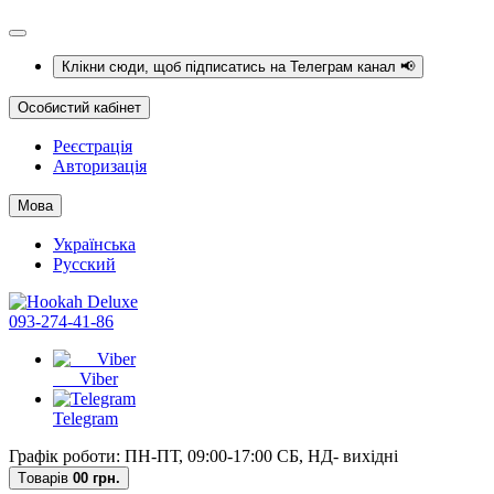
Клікни сюди, щоб підписатись на Телеграм канал 📢
Особистий кабінет
Реєстрація
Авторизація
Мова
Українська
Русский
093-274-41-86
Viber
Telegram
Графік роботи: ПН-ПТ, 09:00-17:00 СБ, НД- вихідні
Tоварів
0
0 грн.