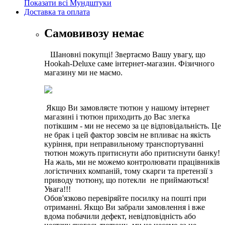
Показати всі Мундштуки
Доставка та оплата
Самовивозу немає
Шановні покупці! Звертаємо Вашу увагу, що
Hookah-Deluxe саме інтернет-магазин. Фізичного
магазину ми не маємо.
Якщо Ви замовляєте тютюн у нашому інтернет
магазині і тютюн приходить до Вас злегка
потікшим - ми не несемо за це відповідальність. Це
не брак і цей фактор зовсім не впливає на якість
куріння, при неправильному транспортуванні
тютюн можуть притиснути або притиснути банку!
На жаль, ми не можемо контролювати працівників
логістичних компаній, тому скарги та претензії з
приводу тютюну, що потекли не приймаються!
Увага!!!
Обов'язково перевіряйте посилку на пошті при
отриманні. Якщо Ви забрали замовлення і вже
вдома побачили дефект, невідповідність або