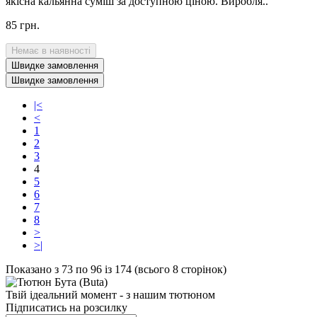
якісна кальянна суміш за доступною ціною. Виробля..
85 грн.
Немає в наявності
Швидке замовлення
Швидке замовлення
|<
<
1
2
3
4
5
6
7
8
>
>|
Показано з 73 по 96 із 174 (всього 8 сторінок)
Твій ідеальний момент - з нашим тютюном
Підписатись на розсилку