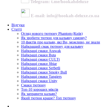
Telegram: t.me/hookahdeluxe
E-mail: info@hookah-deluxe.co.ua
Відгуки
Статті
Огляд нового тютюну Phantom (Київ)
Як зробити тютюн для кальяну самому?
10 фактів про кальян, які Ви, можливо, не знали
Найкращий смак тютюну для кальяну
Найкращі смаки Arawak
Найкращі смаки Buta
Найкращі смаки CULTt
Найкращі смаки Jibiar
Найкращі смаки Serbetli
Найкращі смаки Smoky Bull
Найкращі смаки Tangiers
Найкращі смаки Unity
Смаки тютюну
Топ-10 хороших міксів
Як заправити кальян?
Який тютюн краще? Топ тютюну