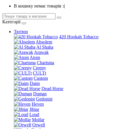
В кошику немає товарів :(
Категорії
Тютюн
420 Hookah Tobacco
Absolem
Al Shaha
Arawak
Atom
Charisma
Creepy
CULTt
Custom
Daim
Dead Horse
Duman
Gedonist
Heven
Jibiar
Loud
Molfar
Orwell