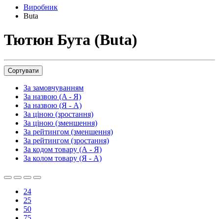
Виробник
Buta
Тютюн Бута (Buta)
Сортувати
За замовчуванням
За назвою (A - Я)
За назвою (Я - A)
За ціною (зростання)
За ціною (зменшення)
За рейтингом (зменшення)
За рейтингом (зростання)
За кодом товару (А - Я)
За колом товару (Я - А)
24
25
50
75