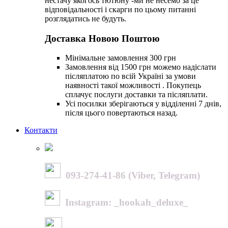
нестачу якогось тютюну -ми не несемо за це
відповідальності і скарги по цьому питанні
розглядатись не будуть.
Доставка Новою Поштою
Мінімальне замовлення 300 грн
Замовлення від 1500 грн можемо надіслати
післяплатою по всій Україні за умови
наявності такої можливості . Покупець
сплачує послуги доставки та післяплати.
Усі посилки зберігаються у відділенні 7 днів,
після цього повертаються назад.
Контакти
093-274-41-86 (Viber, Telegram)
Instagram: _hookah_deluxe_