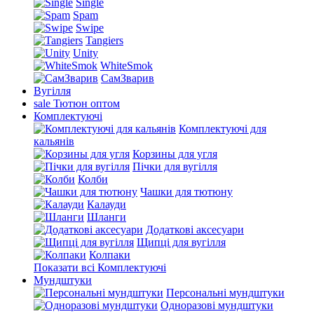
Single
Spam
Swipe
Tangiers
Unity
WhiteSmok
СамЗварив
Вугілля
sale
Тютюн оптом
Комплектуючі
Комплектуючі для
кальянів
Корзины для угля
Пічки для вугілля
Колби
Чашки для тютюну
Калауди
Шланги
Додаткові аксесуари
Щипці для вугілля
Колпаки
Показати всі Комплектуючі
Мундштуки
Персональні мундштуки
Одноразові мундштуки