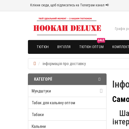
Клікни сюди, щоб підписатись на Телеграм канал 📢
Графік ро
SALE
ТЮТЮН
ВУГІЛЛЯ
ТЮТЮН ОПТОМ
КОМПЛЕКТ
інформація про доставку
КАТЕГОРІЇ
Інф
Мундштуки
Само
Табак для кальяну оптом
Шан
Табаки
інте
Кальяни