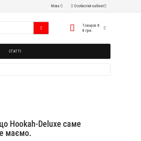
Мова
Особистий кабінет
Tоварів
0
0 грн.
СТАТТІ
що Hookah-Deluxe саме
не маємо.