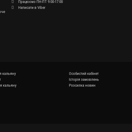
Працюємо ПН-ПТ 9:00-17:00
Написати в Viber
оче
х
я кальяну
Особистий кабінет
т
Історія замовлень
ля кальяну
Розсилка новин