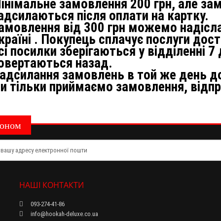
інімальне замовлення 200 грн, але за
адсилаються після оплати на картку.
амовлення від 300 грн можемо надісла
країні . Покупець сплачує послуги дост
сі посилки зберігаються у відділенні 7 
овертаються назад.
адсилання замовлень в той же день до 1
и тільки приймаємо замовлення, відпра
тюном
НАШІ КОНТАКТИ
093-274-41-86
info@hookah-deluxe.co.ua