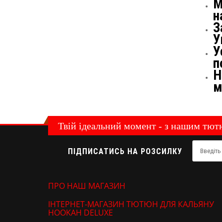
М
н
З
У
У
п
Н
м
Твій ідеальний момент - з нашим тю
ПІДПИСАТИСЬ НА РОЗСИЛКУ
ПРО НАШ МАГАЗИН
ІНТЕРНЕТ-МАГАЗИН ТЮТЮН ДЛЯ КАЛЬЯНУ
HOOKAH DELUXE