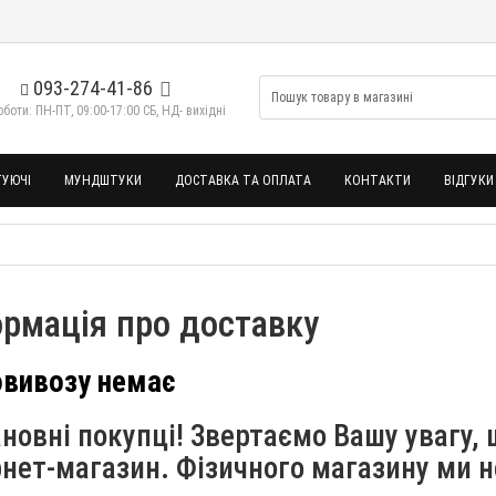
093-274-41-86
боти: ПН-ПТ, 09:00-17:00 СБ, НД- вихідні
УЮЧІ
МУНДШТУКИ
ДОСТАВКА ТА ОПЛАТА
КОНТАКТИ
ВІДГУКИ
ормація про доставку
вивозу немає
овні покупці! Звертаємо Вашу увагу, 
рнет-магазин. Фізичного магазину ми 