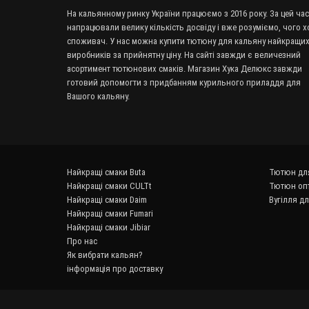
На кальянному ринку України працюємо з 2016 року. За цей час
напрацювали велику кількість досвіду і вже розуміємо, чого х
споживач. У нас можна купити тютюну для кальяну найкращи
виробників за прийнятну ціну. На сайті завжди є величезний
асортимент тютюнових смаків. Магазин Хука Делюкс завжди
готовий допомогти з придбанням курильного приладдя для
Вашого кальяну.
Найкращі смаки Buta
Тютюн дл
Найкращі смаки CULTt
Тютюн оп
Найкращі смаки Daim
Вугілля д
Найкращі смаки Fumari
Найкращі смаки Jibiar
Про нас
Як вибрати кальян?
інформація про доставку