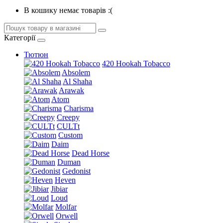
В кошику немає товарів :(
Категорії
Тютюн
420 Hookah Tobacco
Absolem
Al Shaha
Arawak
Atom
Charisma
Creepy
CULTt
Custom
Daim
Dead Horse
Duman
Gedonist
Heven
Jibiar
Loud
Molfar
Orwell