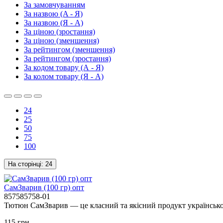
За замовчуванням
За назвою (A - Я)
За назвою (Я - A)
За ціною (зростання)
За ціною (зменшення)
За рейтингом (зменшення)
За рейтингом (зростання)
За кодом товару (А - Я)
За колом товару (Я - А)
24
25
50
75
100
На сторінці:
24
СамЗварив (100 гр) опт
857585758-01
Тютюн СамЗварив — це класний та якісний продукт українсько
115 грн.