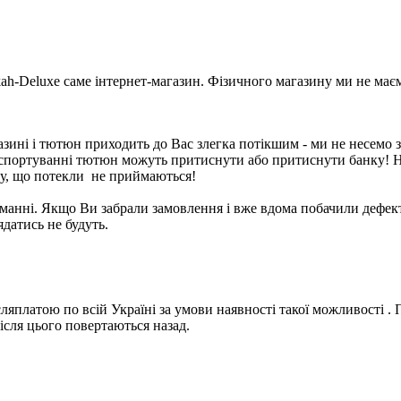
-Deluxe саме інтернет-магазин. Фізичного магазину ми не має
ні і тютюн приходить до Вас злегка потікшим - ми не несемо за ц
нспортуванні тютюн можуть притиснути або притиснути банку! 
ну, що потекли не приймаються!
манні. Якщо Ви забрали замовлення і вже вдома побачили дефект,
ядатись не будуть.
ляплатою по всій Україні за умови наявності такої можливості .
після цього повертаються назад.