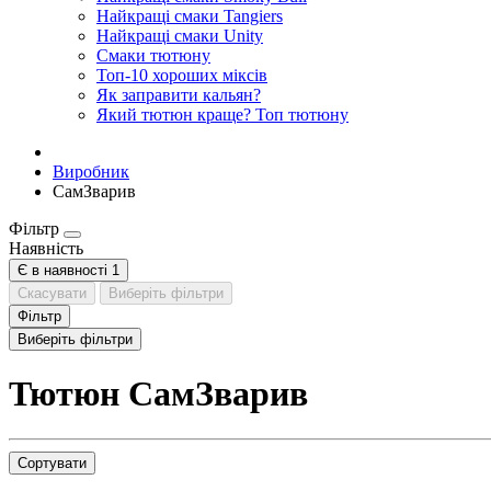
Найкращі смаки Tangiers
Найкращі смаки Unity
Смаки тютюну
Топ-10 хороших міксів
Як заправити кальян?
Який тютюн краще? Топ тютюну
Виробник
СамЗварив
Фільтр
Наявність
Є в наявності
1
Скасувати
Виберіть фільтри
Фільтр
Виберіть фільтри
Тютюн СамЗварив
Сортувати