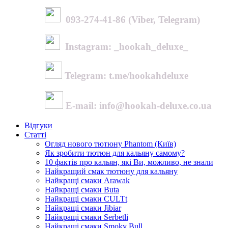
093-274-41-86 (Viber, Telegram)
Instagram: _hookah_deluxe_
Telegram: t.me/hookahdeluxe
E-mail: info@hookah-deluxe.co.ua
Відгуки
Статті
Огляд нового тютюну Phantom (Київ)
Як зробити тютюн для кальяну самому?
10 фактів про кальян, які Ви, можливо, не знали
Найкращий смак тютюну для кальяну
Найкращі смаки Arawak
Найкращі смаки Buta
Найкращі смаки CULTt
Найкращі смаки Jibiar
Найкращі смаки Serbetli
Найкращі смаки Smoky Bull