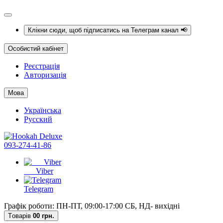
Клікни сюди, щоб підписатись на Телеграм канал 📢
Особистий кабінет
Реєстрація
Авторизація
Мова
Українська
Русский
093-274-41-86
Viber
Telegram
Графік роботи: ПН-ПТ, 09:00-17:00 СБ, НД- вихідні
Tоварів
0
0 грн.