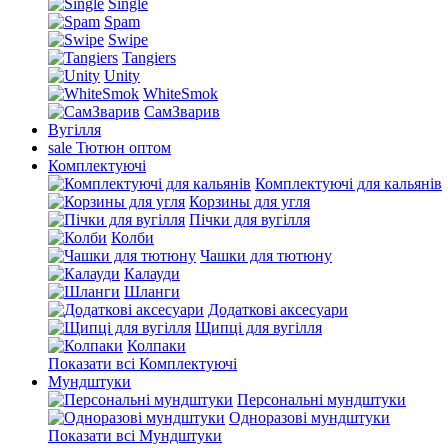
Single
Spam
Swipe
Tangiers
Unity
WhiteSmok
СамЗварив
Вугілля
sale
Тютюн оптом
Комплектуючі
Комплектуючі для кальянів
Корзины для угля
Пічки для вугілля
Колби
Чашки для тютюну
Калауди
Шланги
Додаткові аксесуари
Щипці для вугілля
Колпаки
Показати всі Комплектуючі
Мундштуки
Персональні мундштуки
Одноразові мундштуки
Показати всі Мундштуки