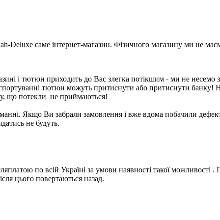
-Deluxe саме інтернет-магазин. Фізичного магазину ми не має
ні і тютюн приходить до Вас злегка потікшим - ми не несемо за ц
нспортуванні тютюн можуть притиснути або притиснути банку! 
ну, що потекли не приймаються!
манні. Якщо Ви забрали замовлення і вже вдома побачили дефект,
ядатись не будуть.
ляплатою по всій Україні за умови наявності такої можливості .
після цього повертаються назад.