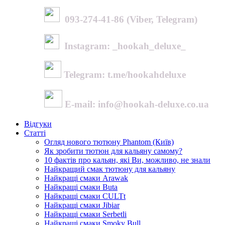
093-274-41-86 (Viber, Telegram)
Instagram: _hookah_deluxe_
Telegram: t.me/hookahdeluxe
E-mail: info@hookah-deluxe.co.ua
Відгуки
Статті
Огляд нового тютюну Phantom (Київ)
Як зробити тютюн для кальяну самому?
10 фактів про кальян, які Ви, можливо, не знали
Найкращий смак тютюну для кальяну
Найкращі смаки Arawak
Найкращі смаки Buta
Найкращі смаки CULTt
Найкращі смаки Jibiar
Найкращі смаки Serbetli
Найкращі смаки Smoky Bull