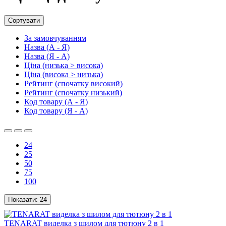
Сортувати
За замовчуванням
Назва (А - Я)
Назва (Я - А)
Ціна (низька > висока)
Ціна (висока > низька)
Рейтинг (спочатку високий)
Рейтинг (спочатку низький)
Код товару (А - Я)
Код товару (Я - А)
24
25
50
75
100
Показати:
24
TENARAT виделка з шилом для тютюну 2 в 1