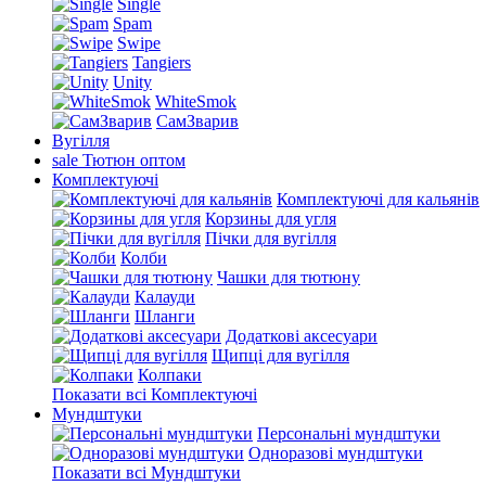
Single
Spam
Swipe
Tangiers
Unity
WhiteSmok
СамЗварив
Вугілля
sale
Тютюн оптом
Комплектуючі
Комплектуючі для кальянів
Корзины для угля
Пічки для вугілля
Колби
Чашки для тютюну
Калауди
Шланги
Додаткові аксесуари
Щипці для вугілля
Колпаки
Показати всі Комплектуючі
Мундштуки
Персональні мундштуки
Одноразові мундштуки
Показати всі Мундштуки