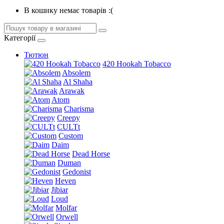
В кошику немає товарів :(
Категорії
Тютюн
420 Hookah Tobacco
Absolem
Al Shaha
Arawak
Atom
Charisma
Creepy
CULTt
Custom
Daim
Dead Horse
Duman
Gedonist
Heven
Jibiar
Loud
Molfar
Orwell