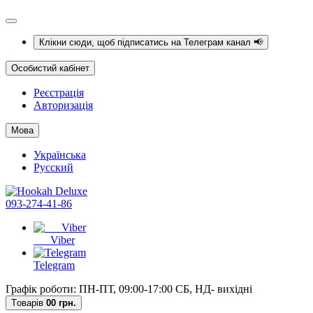
Клікни сюди, щоб підписатись на Телеграм канал 📢
Особистий кабінет
Реєстрація
Авторизація
Мова
Українська
Русский
093-274-41-86
Viber
Telegram
Графік роботи: ПН-ПТ, 09:00-17:00 СБ, НД- вихідні
Tоварів
0
0 грн.