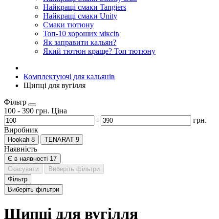
Найкращі смаки Tangiers
Найкращі смаки Unity
Смаки тютюну
Топ-10 хороших міксів
Як заправити кальян?
Який тютюн краще? Топ тютюну
Комплектуючі для кальянів
Щипці для вугілля
Фільтр
100
-
390
грн.
Ціна
-
грн.
Виробник
Hookah
8
TENARAT
9
Наявність
Є в наявності
17
Скасувати
Виберіть фільтри
Фільтр
Виберіть фільтри
Щипці для вугілля