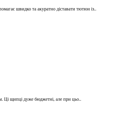
агає швидко та акуратно діставати тютюн із..
м. Ці щипці дуже бюджетні, але при цьо..