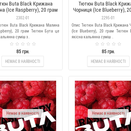
тюн Buta Black Крижана
Тютюн Buta Black Криж
а (Ice Raspberry), 20 грам
Чорниця (Ice Blueberry), 2
2302-01
2295-01
ютюн Buta Black Крижана Малина
Опис Тютюн Buta Black Крижана
spberry), 20 грам Тютюн Бута це
(Ice Blueberry), 20 грам Тютюн
кальянна суміш з..
якісна кальянна суміш ..
85 грн.
85 грн.
НЕМАЄ В НАЯВНОСТІ
НЕМАЄ В НАЯВНОСТІ
Немає в наявності
Немає в наявності