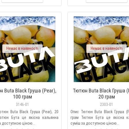
Немає в наявності
Немає в наявності
 Buta Black Груша (Pear),
Тютюн Buta Black Груша (
100 грам
20 грам
3146-01
2303-01
тюн Buta Black Груша (Pear), 20
Опис Тютюн Buta Black Груша (P
ютюн Бута це якісна кальянна
грам Тютюн Бута це якісна к
а доступною ціною...
суміш за доступною ціною...