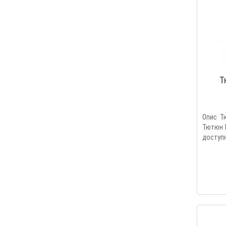
Т
Опис Т
Тютюн Б
доступн