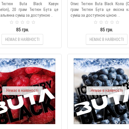
Тютюн Buta Black Кавун
Опис Тютюн Buta Black Кола (C
melon), 20 грам Тютюн Бута це
грам Тютюн Бута це якісна к
кальянна суміш за доступною ..
суміш за доступною ціною. ..
85 грн.
85 грн.
НЕМАЄ В НАЯВНОСТІ
НЕМАЄ В НАЯВНОСТІ
Немає в наявності
Немає в наявності