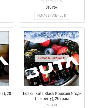
310 грн.
НЕМАЄ В НАЯВНОСТІ
Немає в наявності
a), 20
Тютюн Buta Black Крижані Ягоди
(Ice berry), 20 грам
2294-01