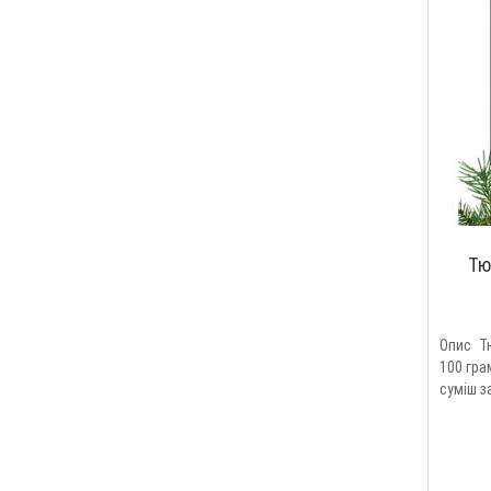
Тю
Опис Тю
100 гра
суміш з