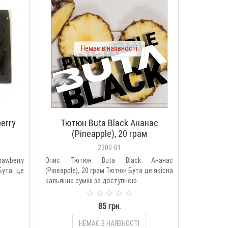
Немає в наявності
erry
Тютюн Buta Black Ананас
(Pineapple), 20 грам
2300-01
awberry
Опис Тютюн Buta Black Ананас
Бута це
(Pineapple), 20 грам Тютюн Бута це якісна
кальянна суміш за доступною ..
85 грн.
НЕМАЄ В НАЯВНОСТІ