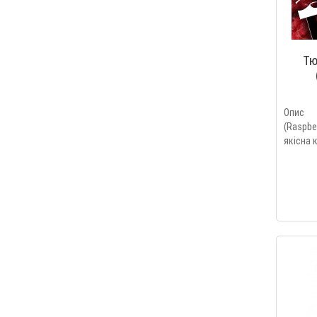
Тю
Опис 
(Raspb
якісна 