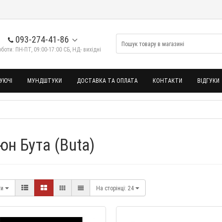
093-274-41-86
боти: ПН-ПТ, 09:00-17:00 СБ, НД- вихідні
УЮЧІ
МУНДШТУКИ
ДОСТАВКА ТА ОПЛАТА
КОНТАКТИ
ВІДГУКИ
юн Бута (Buta)
ти
На сторінці:
24