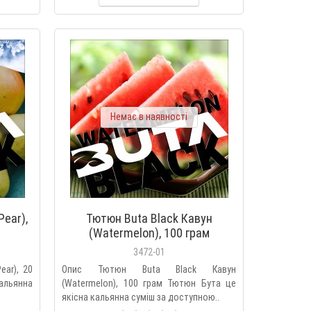
Немає в наявності
Pear),
Тютюн Buta Black Кавун
(Watermelon), 100 грам
3472-01
ear), 20
Опис Тютюн Buta Black Кавун
альянна
(Watermelon), 100 грам Тютюн Бута це
якісна кальянна суміш за доступною..