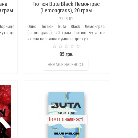
ана
Тютюн Buta Black Лемонграс
0 грам
(Lemongrass), 20 грам
2298-01
 Чорниця
Опис Тютюн Buta Black Лемонграс
 Бута це
(Lemongrass), 20 грам Тютюн Бута це
якісна кальянна суміш за доступ..
85 грн.
НЕМАЄ В НАЯВНОСТІ
Немає в наявності