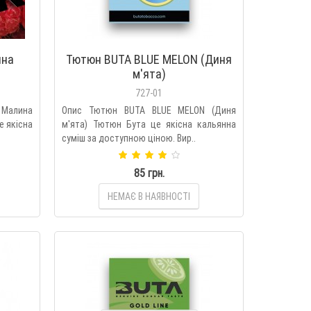
ина
Тютюн BUTA BLUE MELON (Диня
м'ята)
727-01
Малина
Опис Тютюн BUTA BLUE MELON (Диня
е якісна
м'ята) Тютюн Бута це якісна кальянна
суміш за доступною ціною. Вир..
85 грн.
НЕМАЄ В НАЯВНОСТІ