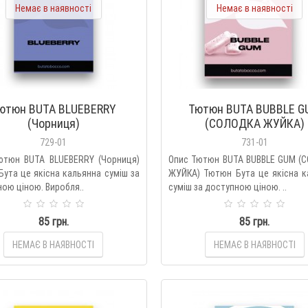
Немає в наявності
Немає в наявності
ютюн BUTA BLUEBERRY
Тютюн BUTA BUBBLE G
(Чорниця)
(СОЛОДКА ЖУЙКА)
729-01
731-01
ютюн BUTA BLUEBERRY (Чорниця)
Опис Тютюн BUTA BUBBLE GUM (
ута це якісна кальянна суміш за
ЖУЙКА) Тютюн Бута це якісна к
ою ціною. Виробля..
суміш за доступною ціною. ..
85 грн.
85 грн.
НЕМАЄ В НАЯВНОСТІ
НЕМАЄ В НАЯВНОСТІ