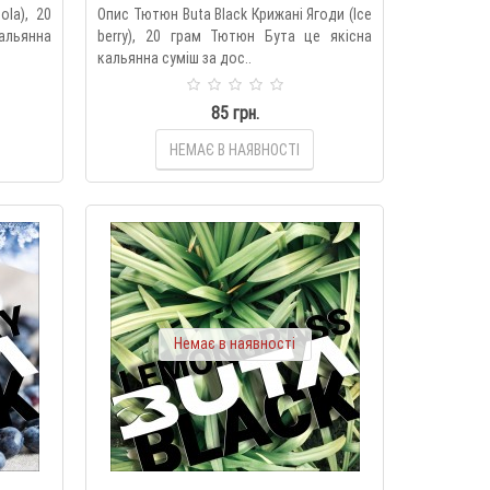
ola), 20
Опис Тютюн Buta Black Крижані Ягоди (Ice
альянна
berry), 20 грам Тютюн Бута це якісна
кальянна суміш за дос..
85 грн.
НЕМАЄ В НАЯВНОСТІ
Немає в наявності