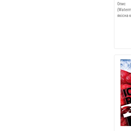
Опис 
(Water
якісна 