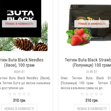
Немає в наявності
Немає в наявності
тюн Buta Black Needles
Тютюн Buta Black Strawb
(Хвоя), 100 грам
(Полуниця) 100 грам
4589-01
3149-01
тюн Buta Black Needles (Хвоя),
Опис Тютюн Buta Black Str
м Тютюн Бута це якісна кальянна
(Полуниця) 100 грам Тютюн 
а доступною цін..
якісна кальянна суміш за до..
310 грн.
310 грн.
НЕМАЄ В НАЯВНОСТІ
НЕМАЄ В НАЯВНОСТІ