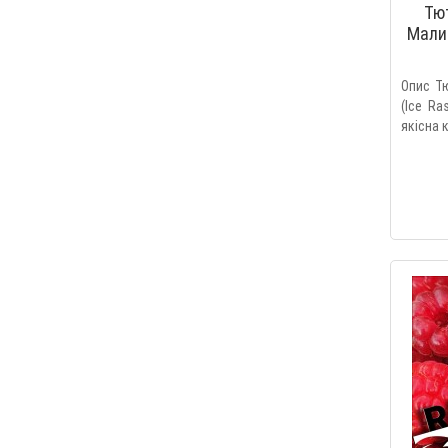
Тю
Малин
Опис Т
(Ice Ra
якісна 