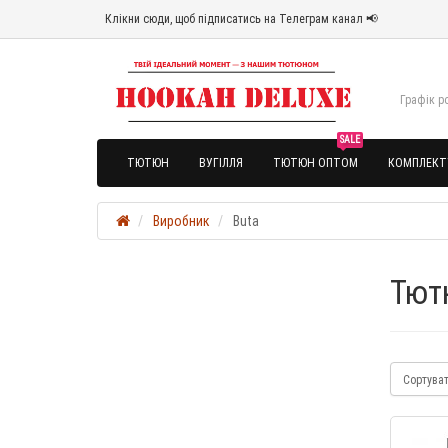
Клікни сюди, щоб підписатись на Телеграм канал 📢
Графік ро
SALE
ТЮТЮН
ВУГІЛЛЯ
ТЮТЮН ОПТОМ
КОМПЛЕКТ
Виробник
Buta
Тют
Сортува