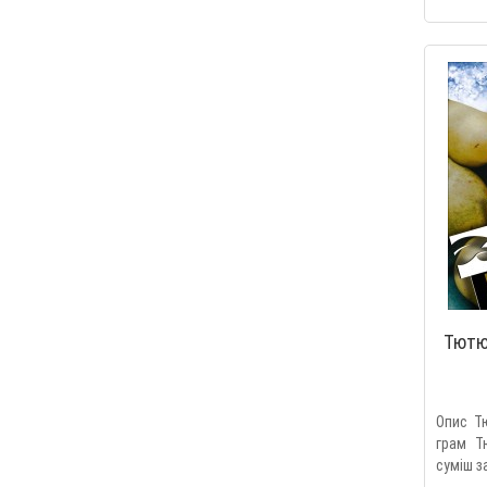
Тютюн
Опис Тю
грам Т
суміш з