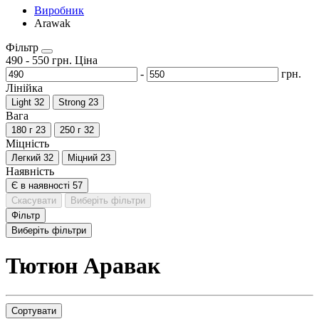
Виробник
Arawak
Фільтр
490
-
550
грн.
Ціна
-
грн.
Лінійка
Light
32
Strong
23
Вага
180 г
23
250 г
32
Міцність
Легкий
32
Міцний
23
Наявність
Є в наявності
57
Скасувати
Виберіть фільтри
Фільтр
Виберіть фільтри
Тютюн Аравак
Сортувати