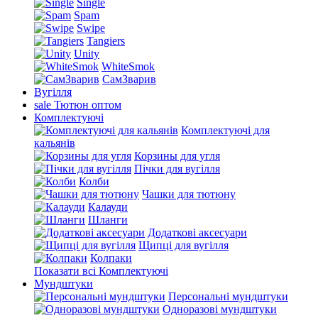
Single
Spam
Swipe
Tangiers
Unity
WhiteSmok
СамЗварив
Вугілля
sale
Тютюн оптом
Комплектуючі
Комплектуючі для
кальянів
Корзины для угля
Пічки для вугілля
Колби
Чашки для тютюну
Калауди
Шланги
Додаткові аксесуари
Щипці для вугілля
Колпаки
Показати всі Комплектуючі
Мундштуки
Персональні мундштуки
Одноразові мундштуки