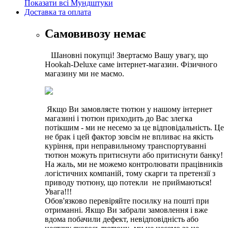
Показати всі Мундштуки
Доставка та оплата
Самовивозу немає
Шановні покупці! Звертаємо Вашу увагу, що
Hookah-Deluxe саме інтернет-магазин. Фізичного
магазину ми не маємо.
Якщо Ви замовляєте тютюн у нашому інтернет
магазині і тютюн приходить до Вас злегка
потікшим - ми не несемо за це відповідальність. Це
не брак і цей фактор зовсім не впливає на якість
куріння, при неправильному транспортуванні
тютюн можуть притиснути або притиснути банку!
На жаль, ми не можемо контролювати працівників
логістичних компаній, тому скарги та претензії з
приводу тютюну, що потекли не приймаються!
Увага!!!
Обов'язково перевіряйте посилку на пошті при
отриманні. Якщо Ви забрали замовлення і вже
вдома побачили дефект, невідповідність або