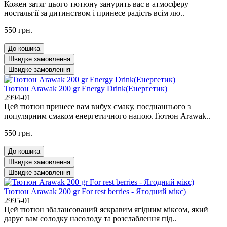
Кожен затяг цього тютюну занурить вас в атмосферу
ностальгії за дитинством і принесе радість всім лю..
550 грн.
До кошика
Швидке замовлення
Швидке замовлення
Тютюн Arawak 200 gr Energy Drink(Енергетик)
2994-01
Цей тютюн принесе вам вибух смаку, поєднаннього з
популярним смаком енергетичного напою.Тютюн Arawak..
550 грн.
До кошика
Швидке замовлення
Швидке замовлення
Тютюн Arawak 200 gr For rest berries - Ягодний мікс)
2995-01
Цей тютюн збалансований яскравим ягідним міксом, який
дарує вам солодку насолоду та розслаблення під..