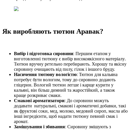
Як виробляють тютюн Аравак?
Вибір і підготовка сировини
: Першим етапом
у
виготовленні тютюну
є вибір високоякісного
матеріалу
.
Тютюн
вручну ретельно перебирають
.
Хорошу та якісну
с
ировину очищають від пилу, гілок і іншого бруду.
Насичення тютюну вологістю
: Тютюн для кальяна
потребує
бути вологим
, тому
до сировино додають
гліцерин
. Вологий тютюн легше
і карще
курит
и
у
кальяні
, він більш димний та жаростійкий, а також
краще розкриває смаки.
Смакові
ароматизатори
: До сировини можуть
додавати
натуральні,
смакові і ароматичні добавки, такі
як фруктові соки, мед, молоко, медовий сироп, масла або
інші інгредієнти, щоб надати тютюну певний смак і
аромат.
Замішування і збивання
: Сировину змішують
з