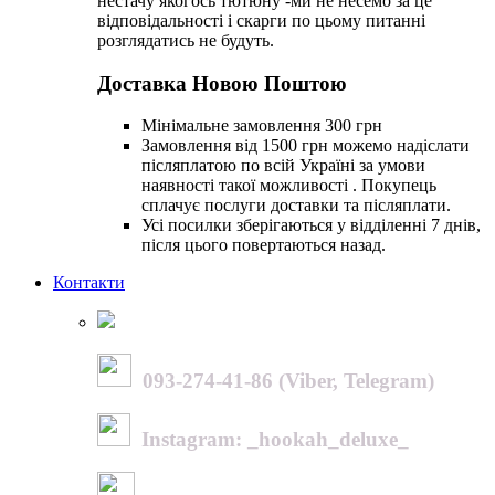
нестачу якогось тютюну -ми не несемо за це
відповідальності і скарги по цьому питанні
розглядатись не будуть.
Доставка Новою Поштою
Мінімальне замовлення 300 грн
Замовлення від 1500 грн можемо надіслати
післяплатою по всій Україні за умови
наявності такої можливості . Покупець
сплачує послуги доставки та післяплати.
Усі посилки зберігаються у відділенні 7 днів,
після цього повертаються назад.
Контакти
093-274-41-86 (Viber, Telegram)
Instagram: _hookah_deluxe_