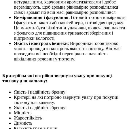
натуральними, харчовими ароматизаторами
і
добре
перемішують, щоб
аромка
рівномірно розподіли
лися
смак і аромат по всій масі равномірно розподілився
Вимірювання і фасування
: Готовий тютюн вимірюють
і фасують в пакети або контейнери, готові для продажу.
Це можуть бути різні типи упаковки, включаючи пакети
з фольгою для підвищення тривалості зберігання і
підтримки вологості.
Якість і контроль безпеки
: Виробники
обов’язково
мають
проводити контроль якості та тютюну.
Він має
проходити всі необхідні перевірки на наявність
шікідливих речовин у тютюну.
Критерії на які потрібно звернути увагу при покупці
тютюну для кальяну:
Якість і надійність бренду
Критерії на які потрібно звернути увагу при покупці
тютюну для кальяну:
Якість і надійність бренду
Міцність
Жаростійкість
Димність
Кількість грам в пачці