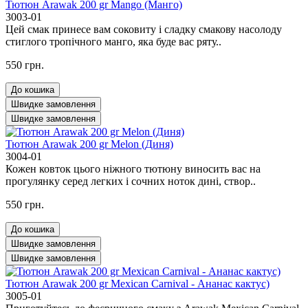
Тютюн Arawak 200 gr Mango (Манго)
3003-01
Цей смак принесе вам соковиту і сладку смакову насолоду
стиглого тропічного манго, яка буде вас ряту..
550 грн.
До кошика
Швидке замовлення
Швидке замовлення
Тютюн Arawak 200 gr Melon (Диня)
3004-01
Кожен ковток цього ніжного тютюну виносить вас на
прогулянку серед легких і сочних ноток дині, створ..
550 грн.
До кошика
Швидке замовлення
Швидке замовлення
Тютюн Arawak 200 gr Mexican Carnival - Ананас кактус)
3005-01