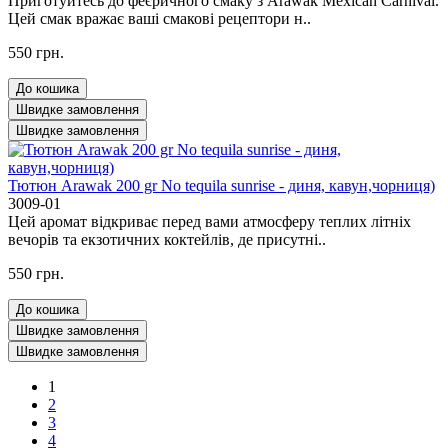
Приготуйтесь до феєричного смаку з Arawak Mexican Carnival.
Цей смак вражає ваші смакові рецептори н..
550 грн.
До кошика
Швидке замовлення
Швидке замовлення
Тютюн Arawak 200 gr No tequila sunrise - диня, кавун,чорниця)
3009-01
Цей аромат відкриває перед вами атмосферу теплих літніх
вечорів та екзотичних коктейлів, де присутні..
550 грн.
До кошика
Швидке замовлення
Швидке замовлення
1
2
3
4