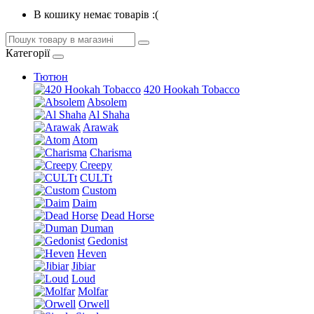
В кошику немає товарів :(
Категорії
Тютюн
420 Hookah Tobacco
Absolem
Al Shaha
Arawak
Atom
Charisma
Creepy
CULTt
Custom
Daim
Dead Horse
Duman
Gedonist
Heven
Jibiar
Loud
Molfar
Orwell