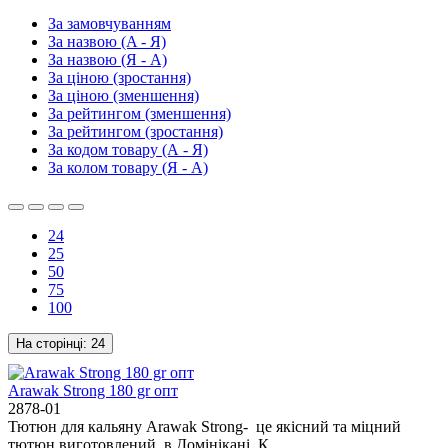
За замовчуванням
За назвою (A - Я)
За назвою (Я - A)
За ціною (зростання)
За ціною (зменшення)
За рейтингом (зменшення)
За рейтингом (зростання)
За кодом товару (А - Я)
За колом товару (Я - А)
24
25
50
75
100
На сторінці:
24
Arawak Strong 180 gr опт
2878-01
Тютюн для кальяну Arawak Strong- це якісний та міцний
тютюн виготовлений в Домінікані. К..