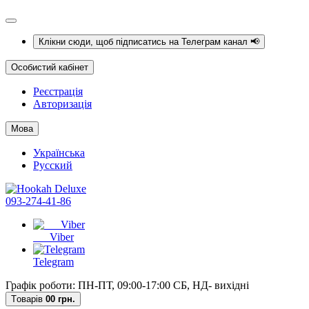
Клікни сюди, щоб підписатись на Телеграм канал 📢
Особистий кабінет
Реєстрація
Авторизація
Мова
Українська
Русский
093-274-41-86
Viber
Telegram
Графік роботи: ПН-ПТ, 09:00-17:00 СБ, НД- вихідні
Tоварів
0
0 грн.