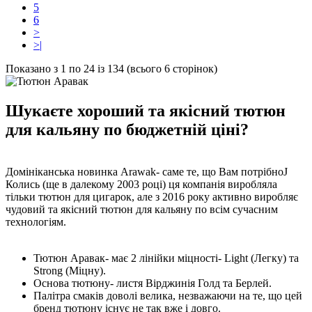
5
6
>
>|
Показано з 1 по 24 із 134 (всього 6 сторінок)
Шукаєте хороший та якісний тютюн
для кальяну по бюджетній ціні?
Домініканська новинка Arawak- саме те, що Вам потрібно
J
Колись (ще в далекому 2003 році) ця компанія виробляла
тільки тютюн для цигарок, але з 2016 року активно виробляє
чудовий та якісний тютюн для кальяну по всім сучасним
технологіям.
Тютюн Аравак- має 2 лінійки міцності- Light (Легку) та
Strong (Міцну).
Основа тютюну- листя Вірджинія Голд та Берлей.
Палітра смаків доволі велика, незважаючи на те, що цей
бренд тютюну існує не так вже і довго.