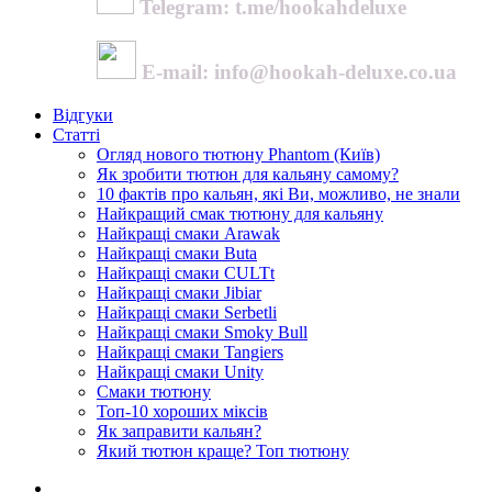
Telegram: t.me/hookahdeluxe
E-mail: info@hookah-deluxe.co.ua
Відгуки
Статті
Огляд нового тютюну Phantom (Київ)
Як зробити тютюн для кальяну самому?
10 фактів про кальян, які Ви, можливо, не знали
Найкращий смак тютюну для кальяну
Найкращі смаки Arawak
Найкращі смаки Buta
Найкращі смаки CULTt
Найкращі смаки Jibiar
Найкращі смаки Serbetli
Найкращі смаки Smoky Bull
Найкращі смаки Tangiers
Найкращі смаки Unity
Смаки тютюну
Топ-10 хороших міксів
Як заправити кальян?
Який тютюн краще? Топ тютюну