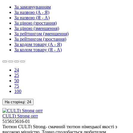
За замовчуванням
За назвою (A - Я)
За назвою (Я - A)
За ціною (зростання)
За ціною (зменшення)
За рейтингом (зменшення)
За рейтингом (зростання)
За кодом товару (А - Я)
За колом товару (Я - А)
24
25
50
75
100
На сторінці:
24
CULTt Strong опт
515615616-01
Тютюн CULTt Strong- смачний тютюн німецької якості з
високою міцністю. Точно сподобається любителем ..