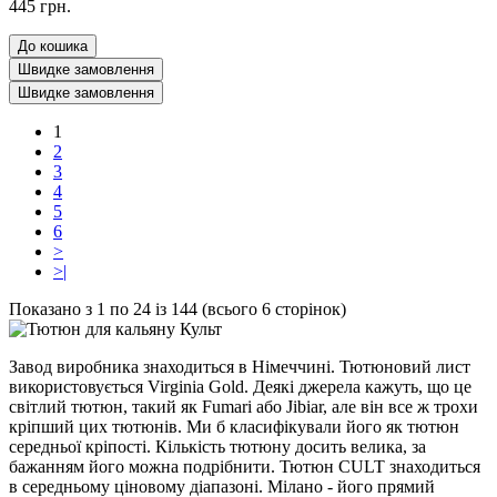
445 грн.
До кошика
Швидке замовлення
Швидке замовлення
1
2
3
4
5
6
>
>|
Показано з 1 по 24 із 144 (всього 6 сторінок)
Завод виробника знаходиться в Німеччині. Тютюновий лист
використовується Virginia Gold. Деякі джерела кажуть, що це
світлий тютюн, такий як Fumari або Jibiar, але він все ж трохи
кріпший цих тютюнів. Ми б класифікували його як тютюн
середньої кріпості. Кількість тютюну досить велика, за
бажанням його можна подрібнити. Тютюн CULT знаходиться
в середньому ціновому діапазоні. Мілано - його прямий