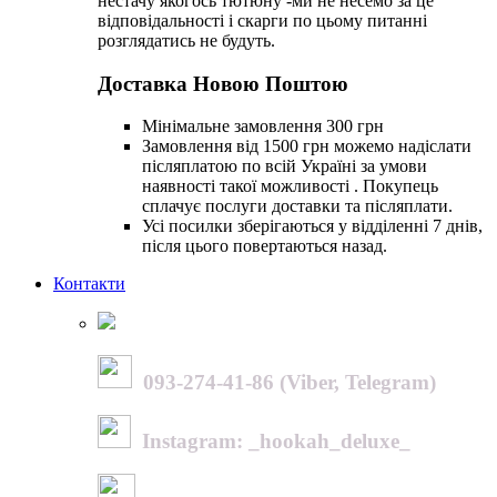
нестачу якогось тютюну -ми не несемо за це
відповідальності і скарги по цьому питанні
розглядатись не будуть.
Доставка Новою Поштою
Мінімальне замовлення 300 грн
Замовлення від 1500 грн можемо надіслати
післяплатою по всій Україні за умови
наявності такої можливості . Покупець
сплачує послуги доставки та післяплати.
Усі посилки зберігаються у відділенні 7 днів,
після цього повертаються назад.
Контакти
093-274-41-86 (Viber, Telegram)
Instagram: _hookah_deluxe_