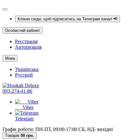
Клікни сюди, щоб підписатись на Телеграм канал 📢
Особистий кабінет
Реєстрація
Авторизація
Мова
Українська
Русский
093-274-41-86
Viber
Telegram
Графік роботи: ПН-ПТ, 09:00-17:00 СБ, НД- вихідні
Tоварів
0
0 грн.