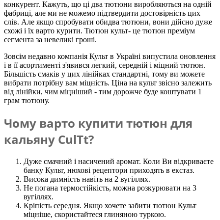
конкурент. Кажуть, що ці два тютюни виробляються на одній
фабриці, але ми не можемо підтвердити достовірність цих
слів. Але якщо спробувати обидва тютюни, вони дійсно дуже
схожі і їх варто курити. Тютюн культ- це тютюн преміум
сегмента за невеликі гроші.
Зовсім недавно компанія Культ в Україні випустила оновлення
і в її асортименті з'явився легкий, середній і міцний тютюн.
Більшість смаків у цих лінійках стандартні, тому ви можете
вибрати потрібну вам міцність. Ціна на культ звісно залежить
від лінійки, чим міцніший - тим дорожче буде коштувати 1
грам тютюну.
Чому варто купити тютюн для
кальяну CulTt?
Дуже смачний і насичений аромат. Коли Ви відкриваєте
банку Культ, нюхові рецептори приходять в екстаз.
Висока димність навіть на 2 вугіллях.
Не погана термостійкість, можна розкурювати на 3
вугіллях.
Кріпість середня. Якщо хочете забити тютюн Культ
міцніше, скористайтеся глиняною туркою.