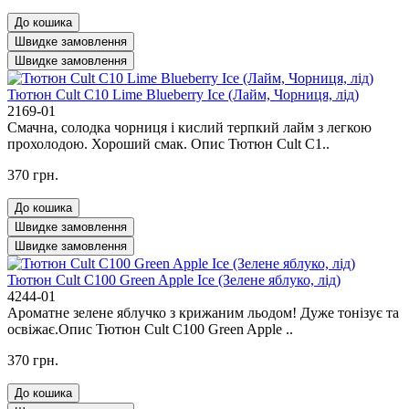
До кошика
Швидке замовлення
Швидке замовлення
Тютюн Cult C10 Lime Blueberry Ice (Лайм, Чорниця, лід)
2169-01
Смачна, солодка чорниця і кислий терпкий лайм з легкою
прохолодою. Хороший смак. Опис Тютюн Cult C1..
370 грн.
До кошика
Швидке замовлення
Швидке замовлення
Тютюн Cult C100 Green Apple Ice (Зелене яблуко, лід)
4244-01
Ароматне зелене яблучко з крижаним льодом! Дуже тонізує та
освіжає.Опис Тютюн Cult C100 Green Apple ..
370 грн.
До кошика