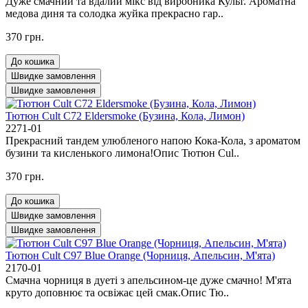
Дуже смачний та вдалий мікс від виробника Культ. Ароматна
медова диня та солодка жуйка прекрасно гар..
370 грн.
До кошика
Швидке замовлення
Швидке замовлення
Тютюн Cult C72 Eldersmoke (Бузина, Кола, Лимон)
2271-01
Прекрасний тандем улюбленого напою Кока-Кола, з ароматом
бузини та кисленького лимона!Опис Тютюн Cul..
370 грн.
До кошика
Швидке замовлення
Швидке замовлення
Тютюн Cult C97 Blue Orange (Чорниця, Апельсин, М'ята)
2170-01
Смачна чорниця в дуеті з апельсином-це дуже смачно! М'ята
круто доповнює та освіжає цей смак.Опис Тю..