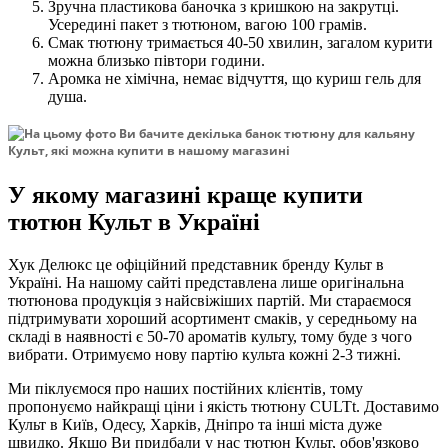
Зручна пластикова баночка з кришкою на закрутці.
Усередині пакет з тютюном, вагою 100 грамів.
Смак тютюну тримається 40-50 хвилин, загалом курити
можна близько півтори години.
Аромка не хімічна, немає відчуття, що куриш гель для
душа.
У якому магазині краще купити
тютюн Культ в Україні
Хук Делюкс це офіційний представник бренду Культ в
Україні. На нашому сайті представлена лише оригінальна
тютюнова продукція з найсвіжіших партій. Ми стараємося
підтримувати хороший асортимент смаків, у середньому на
складі в наявності є 50-70 ароматів культу, тому буде з чого
вибрати. Отримуємо нову партію культа кожні 2-3 тижні.
Ми піклуємося про наших постійних клієнтів, тому
пропонуємо найкращі ціни і якість тютюну CULTt. Доставимо
Культ в Київ, Одесу, Харків, Дніпро та інші міста дуже
швидко. Якщо Ви придбали у нас тютюн Культ, обов'язково