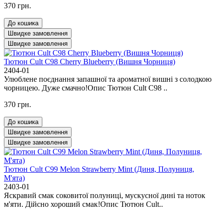
370 грн.
До кошика
Швидке замовлення
Швидке замовлення
Тютюн Cult C98 Cherry Blueberry (Вишня Чорниця)
2404-01
Улюблене поєднання запашної та ароматної вишні з солодкою
чорницею. Дуже смачно!Опис Тютюн Cult C98 ..
370 грн.
До кошика
Швидке замовлення
Швидке замовлення
Тютюн Cult C99 Melon Strawberry Mint (Диня, Полуниця,
М'ята)
2403-01
Яскравий смак соковитої полуниці, мускусної дині та ноток
м'яти. Дійсно хороший смак!Опис Тютюн Cult..