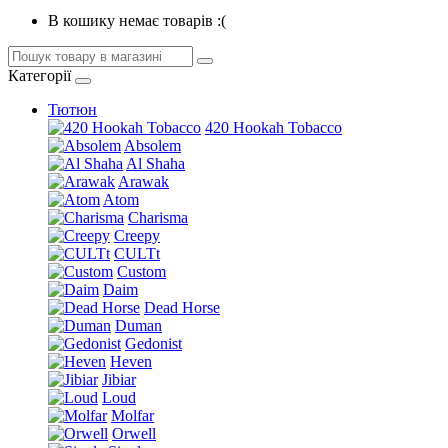
В кошику немає товарів :(
Категорії
Тютюн
420 Hookah Tobacco
Absolem
Al Shaha
Arawak
Atom
Charisma
Creepy
CULTt
Custom
Daim
Dead Horse
Duman
Gedonist
Heven
Jibiar
Loud
Molfar
Orwell