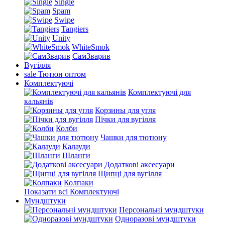
Single
Spam
Swipe
Tangiers
Unity
WhiteSmok
СамЗварив
Вугілля
sale
Тютюн оптом
Комплектуючі
Комплектуючі для
кальянів
Корзины для угля
Пічки для вугілля
Колби
Чашки для тютюну
Калауди
Шланги
Додаткові аксесуари
Щипці для вугілля
Колпаки
Показати всі Комплектуючі
Мундштуки
Персональні мундштуки
Одноразові мундштуки