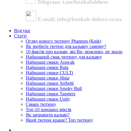
Telegram: t.me/hookahdeluxe
E-mail: info@hookah-deluxe.co.ua
Відгуки
Статті
Огляд нового тютюну Phantom (Київ)
Як зробити тютюн для кальяну самому?
10 фактів про кальян, які Ви, можливо, не знали
Найкращий смак тютюну для кальяну
Найкращі смаки Arawak
Найкращі смаки Buta
Найкращі смаки CULTt
Найкращі смаки Jibiar
Найкращі смаки Serbetli
Найкращі смаки Smoky Bull
Найкращі смаки Tangiers
Найкращі смаки Unity
Смаки тютюну
Топ-10 хороших міксів
Як заправити кальян?
Який тютюн краще? Топ тютюну