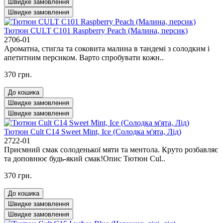
Швидке замовлення
Швидке замовлення
Тютюн CULT C101 Raspberry Peach (Малина, персик)
2706-01
Ароматна, стигла та соковита малина в тандемі з солодким і
апетитним персиком. Варто спробувати кожн..
370 грн.
До кошика
Швидке замовлення
Швидке замовлення
Тютюн Cult C14 Sweet Mint, Ice (Солодка м'ята, Лід)
2722-01
Приємний смак солоденької мяти та ментола. Круто розбавляє
та доповнює будь-який смак!Опис Тютюн Cul..
370 грн.
До кошика
Швидке замовлення
Швидке замовлення