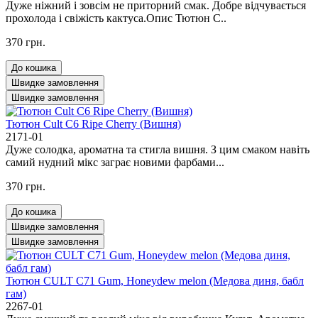
Дуже ніжний і зовсім не приторний смак. Добре відчувається
прохолода і свіжість кактуса.Опис Тютюн C..
370 грн.
До кошика
Швидке замовлення
Швидке замовлення
Тютюн Cult C6 Ripe Cherry (Вишня)
2171-01
Дуже солодка, ароматна та стигла вишня. З цим смаком навіть
самий нудний мікс заграє новими фарбами...
370 грн.
До кошика
Швидке замовлення
Швидке замовлення
Тютюн CULT C71 Gum, Honeydew melon (Медова диня, бабл
гам)
2267-01