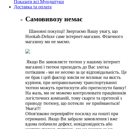
Показати всі Мундштуки
Доставка та оплата
Самовивозу немає
Шановні покупці! Звертаємо Вашу увагу, що
Hookah-Deluxe саме інтернет-магазин. Фізичного
магазину ми не маємо.
Якщо Ви замовляєте тютюн у нашому інтернет
магазині і тютюн приходить до Вас злегка
потікшим - ми не несемо за це відповідальність. Це
не брак і цей фактор зовсім не впливає на якість
куріння, при неправильному транспортуванні
тютюн можуть притиснути або притиснути банку!
На жаль, ми не можемо контролювати працівників
логістичних компаній, тому скарги та претензії з
приводу тютюну, що потекли не приймаються!
Увага!!!
Обов'язково перевіряйте посилку на пошті при
отриманні. Якщо Ви забрали замовлення і вже
вдома побачили дефект, невідповідність або