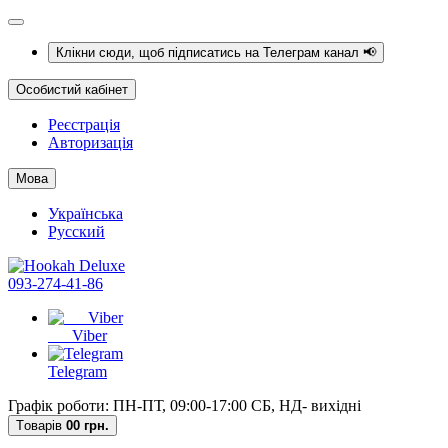
Клікни сюди, щоб підписатись на Телеграм канал 📢
Особистий кабінет
Реєстрація
Авторизація
Мова
Українська
Русский
093-274-41-86
Viber
Telegram
Графік роботи: ПН-ПТ, 09:00-17:00 СБ, НД- вихідні
Tоварів
0
0 грн.