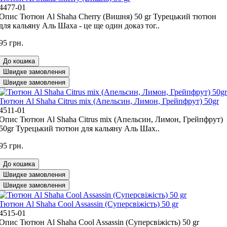
4477-01
Опис Тютюн Al Shaha Cherry (Вишня) 50 gr Турецький тютюн
для кальяну Аль Шаха - це ще один доказ тог..
95 грн.
До кошика
Швидке замовлення
Швидке замовлення
Тютюн Al Shaha Citrus mix (Апельсин, Лимон, Грейпфрут) 50gr
4511-01
Опис Тютюн Al Shaha Citrus mix (Апельсин, Лимон, Грейпфрут)
50gr Турецький тютюн для кальяну Аль Шах..
95 грн.
До кошика
Швидке замовлення
Швидке замовлення
Тютюн Al Shaha Cool Assassin (Суперсвіжість) 50 gr
4515-01
Опис Тютюн Al Shaha Cool Assassin (Суперсвіжість) 50 gr