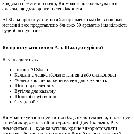
Завдяки герметично пачці, Ви можете насолоджуватися
смаком, ще дуже довго після відкриття.
Al Shaha пропонує широкий асортимент смаків, в нашому
магазині вже представлено близько 50 ароматів і ця кількість
буде збільшуватися.
Як приготувати тютюн Аль Шаха до куріння?
Вам знадобиться:
Тютюн Al Shaha
Кальянна чашка (бажано глиняна або силіконова)
Фольга або спецальний калауд для зручності.
Щипці для тютюну
Вугілля для кальяну
Шило або зубочистка
Сам девайс
Ви можете укласти цей тютюн будь-якою технікою, так як цей
виробник дуже легкий використанні. Для 1 кальяну Вам
знадобиться 3-4 кубика вугілля, краще використовувати
кокосове або горіхове, розжигати його бажано протягом 7