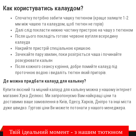
Как користуватись калаудом?
Спочатку потрібно забити чашку тютюном (краще залиште 1-2
мм між чашею та калаудом, щоб тютюн не горів)
Далі слід покласти нижню частину пристрою на чашу з тютюном
Після цього покладіть готове червоне вугілля всередину
калауда
Накрийте пристрій спеціальною кришкою.
Зачекайте пару хвилин, поки розігріється чаша і починайте
розкурювати кальян
Після кожного сеансу куріння, добре помийте калауд під
проточною водою і видаліть тютюн який пригорів.
Де можна придбати калауд для кальяну?
Купити якісний та міцний калауд для кальяну можна у нашому інтернет
магазині Хука Делюкс. Ми запропонуємо Вам найкращі ціни та
доставимо ваше замовлення в Київ, Одесу, Харків, Дніпро та інші міста
дуже швидко. Гуртові ціни Ви можете потонати у нашого менеджера.
Твій ідеальний момент - з нашим тютюном