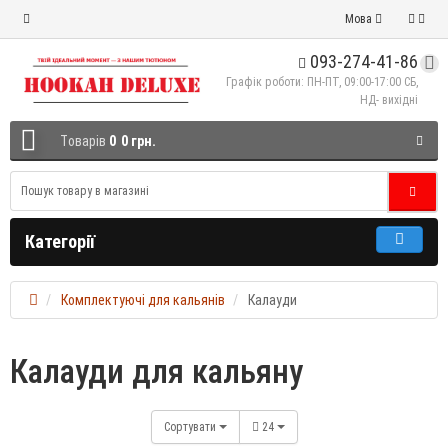
Мова
093-274-41-86
Графік роботи: ПН-ПТ, 09:00-17:00 СБ,
НД- вихідні
Tоварів
0
0 грн.
Категорії
Комплектуючі для кальянів
Калауди
Калауди для кальяну
Сортувати
24