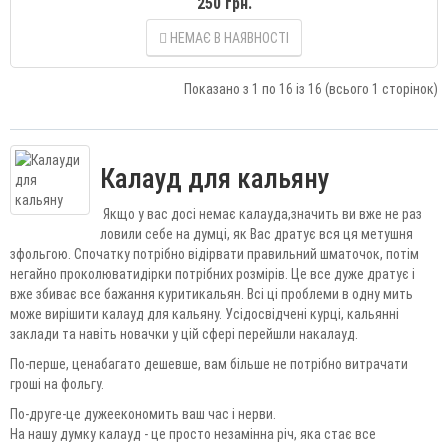
250 грн.
НЕМАЄ В НАЯВНОСТІ
Показано з 1 по 16 із 16 (всього 1 сторінок)
Калауд для кальяну
Якщо у вас досі немає калауда,значить ви вже не раз
ловили себе на думці, як Вас дратує вся ця метушня
зфольгою. Спочатку потрібно відірвати правильний шматочок, потім
негайно проколюватидірки потрібних розмірів. Це все дуже дратує і
вже збиває все бажання куритикальян. Всі ці проблеми в одну мить
може вирішити калауд для кальяну. Усідосвідчені курці, кальянні
заклади та навіть новачки у цій сфері перейшли накалауд.
По-перше, ценабагато дешевше, вам більше не потрібно витрачати
гроші на фольгу.
По-друге-це дужеекономить ваш час і нерви.
На нашу думку калауд - це просто незамінна річ, яка стає все