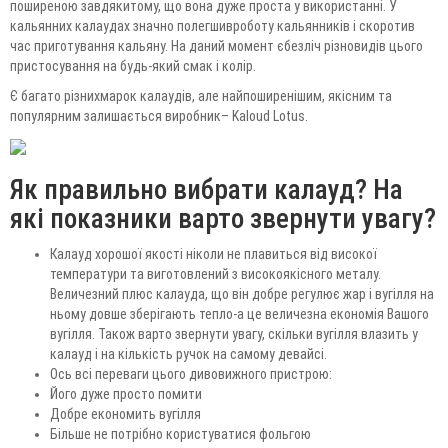
поширеною завдякитому, що вона дуже проста у використанні. У
кальянних калаудах значно полегшивроботу кальянників і скоротив
час приготування кальяну. На даний момент єбезліч різновидів цього
пристосування на будь-який смак і колір.
Є багато різнихмарок калаудів, але найпоширенішим, якісним та
популярним залишається виробник– Kaloud Lotus.
Як правильно вибрати калауд? На
які показники варто звернути увагу?
Калауд хорошої якості ніколи не плавиться від високої
температури та виготовлений з високоякісного металу.
Величезний плюс калауда, що він добре регулює жар і вугілля на
ньому довше зберігають тепло-а це величезна економія Вашого
вугілля. Також варто звернути увагу, скільки вугілля влазить у
калауд і на кількість ручок на самому девайсі.
Ось всі переваги цього дивовижного пристрою:
Його дуже просто помити
Добре економить вугілля
Більше не потрібно користуватися фольгою