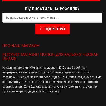
ПІДПИСАТИСЬ НА РОЗСИЛКУ
ПІДПИСАТИСЬ
ПРО НАШ МАГАЗИН
ІНТЕРНЕТ-МАГАЗИН ТЮТЮН ДЛЯ КАЛЬЯНУ HOOKAH
DELUXE
На кальянному ринку України працюємо з 2016 року. За цей час
напрацювали велику кількість досвіду і вже розуміємо, чого хоче
споживач. У нас можна купити тютюну для кальяну найкращих виробників
за прийнятну ціну. На сайті завжди є величезний асортимент тютюнових
смаків. Магазин Хука Делюкс завжди готовий допомогти з придбанням
курильного приладдя для Вашого кальяну.