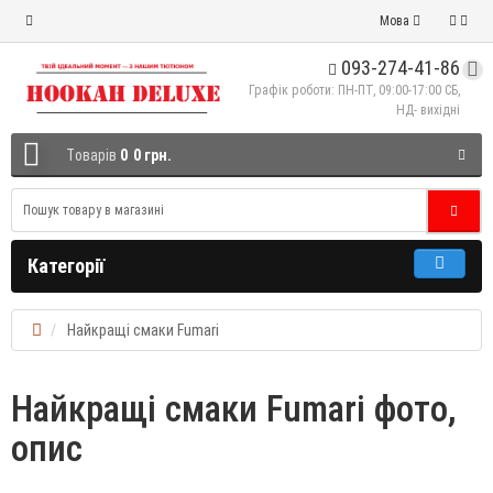
Мова
093-274-41-86
Графік роботи: ПН-ПТ, 09:00-17:00 СБ,
НД- вихідні
Tоварів
0
0 грн.
Категорії
Найкращі смаки Fumari
Найкращі смаки Fumari фото,
опис