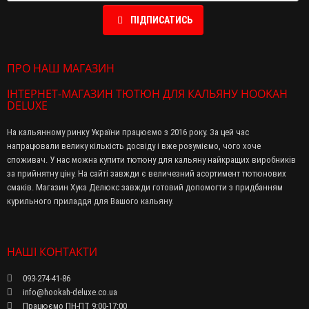
ПІДПИСАТИСЬ
ПРО НАШ МАГАЗИН
ІНТЕРНЕТ-МАГАЗИН ТЮТЮН ДЛЯ КАЛЬЯНУ HOOKAH
DELUXE
На кальянному ринку України працюємо з 2016 року. За цей час
напрацювали велику кількість досвіду і вже розуміємо, чого хоче
споживач. У нас можна купити тютюну для кальяну найкращих виробників
за прийнятну ціну. На сайті завжди є величезний асортимент тютюнових
смаків. Магазин Хука Делюкс завжди готовий допомогти з придбанням
курильного приладдя для Вашого кальяну.
НАШІ КОНТАКТИ
093-274-41-86
info@hookah-deluxe.co.ua
Працюємо ПН-ПТ 9:00-17:00