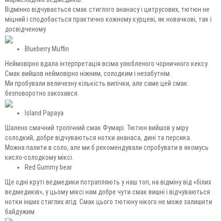
Відмінно відчувається смак стиглого ананасу і цитрусових, тютюн не
міцний і сподобається практично кожному курцеві, як новачкові, так і
досвідченому.
Blueberry Muffin
Неймовірно вдала інтерпретація всіма улюбленого чорничного кексу.
Смак вийшов неймовірно ніжним, солодким і незабутнім.
Ми пробували величезну кількість випічки, але саме цей смак
безповоротно закохався.
Island Papaya
Шалено смачний тропічний смак Фумарі. Тютюн вийшов у міру
солодкий, добре відчуваються нотки ананаса, дині та персика.
Можна палити в соло, але ми б рекомендували спробувати в якомусь
кисло-солодкому міксі.
Red Gummy bear
Ще одні круті ведмедики потрапляють у наш топ, на відміну від «білих
ведмедиків», у цьому міксі нам добре чути смак вишні і відчуваються
нотки інших стиглих ягід. Смак цього тютюну нікого не може залишити
байдужим.