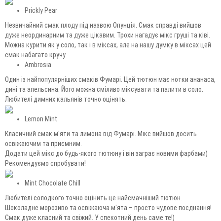
Prickly Pear
Незвичайний смак плоду під назвою Опунція. Смак справді вийшов
дуже неординарним та дуже цікавим. Трохи нагадує мікс груші та ківі.
Можна курити як у соло, так і в міксах, але на нашу думку в міксах цей
смак набагато кручу.
Ambrosia
Один із найпопулярніших смаків Фумарі. Цей тютюн має нотки ананаса,
дині та апельсина. Його можна сміливо міксувати та палити в соло.
Любителі димних кальянів точно оцінять.
Lemon Mint
Класичний смак м'яти та лимона від Фумарі. Мікс вийшов досить
освіжаючим та приємним.
Додати цей мікс до будь-якого тютюну і він заграє новими фарбами)
Рекомендуємо спробувати!
Mint Chocolate Chill
Любителі солодкого точно оцінить це найсмачніший тютюн.
Шоколадне морозиво та освіжаюча м'ята – просто чудове поєднання!
Смак дуже класний та свіжий. У спекотний день саме те!)