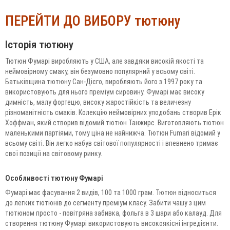
ПЕРЕЙТИ ДО ВИБОРУ тютюну
Історія тютюну
Тютюн Фумарі виробляють у США, але завдяки високій якості та
неймовірному смаку, він безумовно популярний у всьому світі.
Батьківщина тютюну Сан-Дієго, виробляють його з 1997 року та
використовують для нього преміум сировину. Фумарі має високу
димність, малу фортецю, високу жаростійкість та величезну
різноманітність смаків. Колекцію неймовірних уподобань створив Ерік
Хоффман, який створив відомий тютюн Танжирс. Виготовляють тютюн
маленькими партіями, тому ціна не найнижча. Тютюн Fumari відомий у
всьому світі. Він легко набув світової популярності і впевнено тримає
свої позиції на світовому ринку.
Особливості тютюну Фумарі
Фумарі має фасування 2 видів, 100 та 1000 грам. Тютюн відноситься
до легких тютюнів до сегменту преміум класу. Забити чашу з цим
тютюном просто - повітряна забивка, фольга в 3 шари або калауд. Для
створення тютюну Фумарі використовують високоякісні інгредієнти.