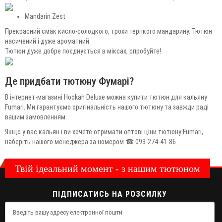
Mandarin Zest
Прекрасний смак кисло-солодкого, трохи терпкого мандарину. Тютюн
насичений і дуже ароматний.
Тютюн дуже добре поєднується в міксах, спробуйте!
Де придбати тютюну Фумарі?
В інтернет-магазині Hookah Deluxe можна купити тютюн для кальяну
Fumari. Ми гарантуємо оригінальність нашого тютюну та завжди раді
вашим замовленням.
Якщо у вас кальян і ви хочете отримати оптові ціни тютюну Fumari,
наберіть нашого менеджера за номером ☎ 093-274-41-86
Твій ідеальний момент - з нашим тютюном
ПІДПИСАТИСЬ НА РОЗСИЛКУ