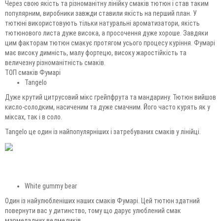
Через свою якість та різноманітну лінійку смаків тютюн і став таким
популярним, виробники завжди ставили якість на перший план. У
тютюні використовують тільки натуральні ароматизатори, якість
тютюнового листа дуже висока, а просочення дуже хороше. Завдяки
цим факторам тютюн смакує протягом усього процесу куріння. Фумарі
має високу димність, малу фортецю, високу жаростійкість та
величезну різноманітність смаків.
ТОП смаків Фумарі
Tangelo
Дуже крутий цитрусовий мікс грейпфрута та мандарину. Тютюн вийшов
кисло-солодким, насиченим та дуже смачним. Його часто курять як у
міксах, так і в соло.
Tangelo це один із найпопулярніших і затребуваних смаків у лінійці.
White gummy bear
Один із найулюбленіших наших смаків Фумарі. Цей тютюн здатний
повернути вас у дитинство, тому що дарує улюблений смак
мармеладних ведмедиків.