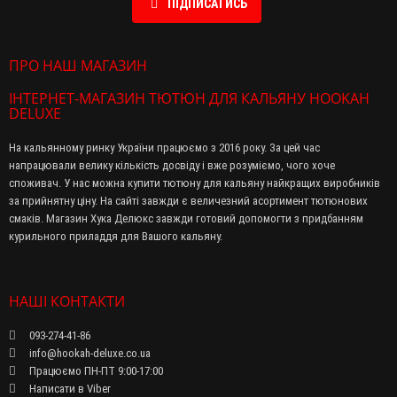
ПІДПИСАТИСЬ
ПРО НАШ МАГАЗИН
ІНТЕРНЕТ-МАГАЗИН ТЮТЮН ДЛЯ КАЛЬЯНУ HOOKAH
DELUXE
На кальянному ринку України працюємо з 2016 року. За цей час
напрацювали велику кількість досвіду і вже розуміємо, чого хоче
споживач. У нас можна купити тютюну для кальяну найкращих виробників
за прийнятну ціну. На сайті завжди є величезний асортимент тютюнових
смаків. Магазин Хука Делюкс завжди готовий допомогти з придбанням
курильного приладдя для Вашого кальяну.
НАШІ КОНТАКТИ
093-274-41-86
info@hookah-deluxe.co.ua
Працюємо ПН-ПТ 9:00-17:00
Написати в Viber