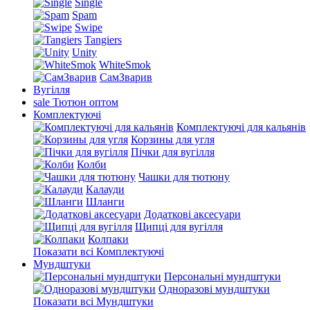
Single
Spam
Swipe
Tangiers
Unity
WhiteSmok
СамЗварив
Вугілля
sale
Тютюн оптом
Комплектуючі
Комплектуючі для кальянів
Корзины для угля
Пічки для вугілля
Колби
Чашки для тютюну
Калауди
Шланги
Додаткові аксесуари
Щипці для вугілля
Колпаки
Показати всі Комплектуючі
Мундштуки
Персональні мундштуки
Одноразові мундштуки
Показати всі Мундштуки