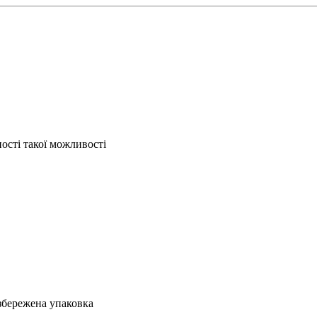
ості такої можливості
збережена упаковка