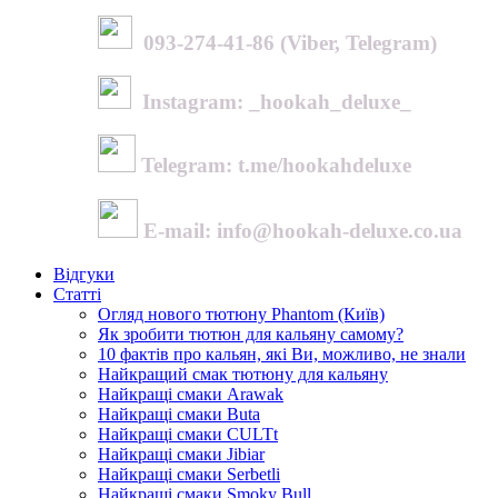
093-274-41-86 (Viber, Telegram)
Instagram: _hookah_deluxe_
Telegram: t.me/hookahdeluxe
E-mail: info@hookah-deluxe.co.ua
Відгуки
Статті
Огляд нового тютюну Phantom (Київ)
Як зробити тютюн для кальяну самому?
10 фактів про кальян, які Ви, можливо, не знали
Найкращий смак тютюну для кальяну
Найкращі смаки Arawak
Найкращі смаки Buta
Найкращі смаки CULTt
Найкращі смаки Jibiar
Найкращі смаки Serbetli
Найкращі смаки Smoky Bull