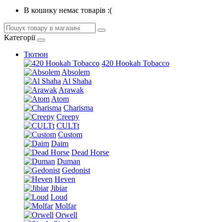
В кошику немає товарів :(
Категорії
Тютюн
420 Hookah Tobacco
Absolem
Al Shaha
Arawak
Atom
Charisma
Creepy
CULTt
Custom
Daim
Dead Horse
Duman
Gedonist
Heven
Jibiar
Loud
Molfar
Orwell