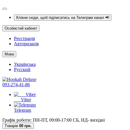
Клікни сюди, щоб підписатись на Телеграм канал 📢
Особистий кабінет
Реєстрація
Авторизація
Мова
Українська
Русский
093-274-41-86
Viber
Telegram
Графік роботи: ПН-ПТ, 09:00-17:00 СБ, НД- вихідні
Tоварів
0
0 грн.