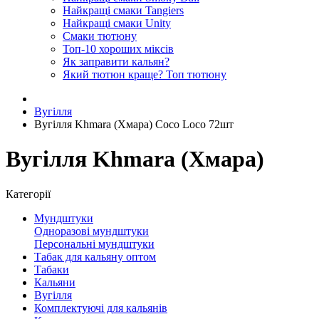
Найкращі смаки Tangiers
Найкращі смаки Unity
Смаки тютюну
Топ-10 хороших міксів
Як заправити кальян?
Який тютюн краще? Топ тютюну
Вугілля
Вугілля Khmara (Хмара) Coco Loco 72шт
Вугілля Khmara (Хмара)
Категорії
Мундштуки
Одноразові мундштуки
Персональні мундштуки
Табак для кальяну оптом
Табаки
Кальяни
Вугілля
Комплектуючі для кальянів