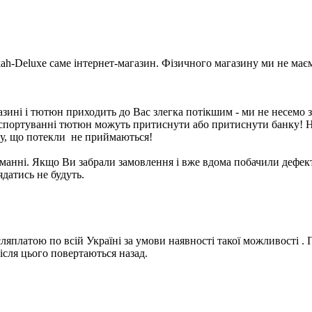
-Deluxe саме інтернет-магазин. Фізичного магазину ми не має
ні і тютюн приходить до Вас злегка потікшим - ми не несемо за ц
нспортуванні тютюн можуть притиснути або притиснути банку! 
ну, що потекли не приймаються!
манні. Якщо Ви забрали замовлення і вже вдома побачили дефект,
ядатись не будуть.
ляплатою по всій Україні за умови наявності такої можливості .
після цього повертаються назад.