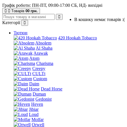
Графік роботи: ПН-ПТ, 09:00-17:00 СБ, НД- вихідні
Tоварів
0
0 грн.
В кошику немає товарів :(
Категорії
Тютюн
420 Hookah Tobacco
Absolem
Al Shaha
Arawak
Atom
Charisma
Creepy
CULTt
Custom
Daim
Dead Horse
Duman
Gedonist
Heven
Jibiar
Loud
Molfar
Orwell