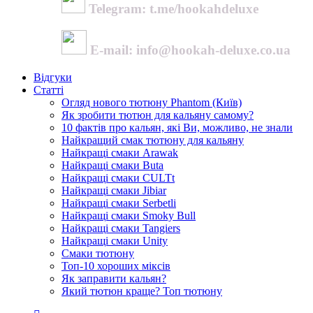
Telegram: t.me/hookahdeluxe
E-mail: info@hookah-deluxe.co.ua
Відгуки
Статті
Огляд нового тютюну Phantom (Київ)
Як зробити тютюн для кальяну самому?
10 фактів про кальян, які Ви, можливо, не знали
Найкращий смак тютюну для кальяну
Найкращі смаки Arawak
Найкращі смаки Buta
Найкращі смаки CULTt
Найкращі смаки Jibiar
Найкращі смаки Serbetli
Найкращі смаки Smoky Bull
Найкращі смаки Tangiers
Найкращі смаки Unity
Смаки тютюну
Топ-10 хороших міксів
Як заправити кальян?
Який тютюн краще? Топ тютюну