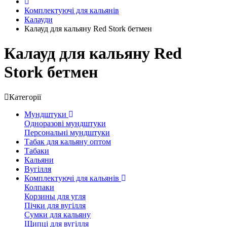
Комплектуючі для кальянів
Калауди
Калауд для кальяну Red Stork бетмен
Калауд для кальяну Red
Stork бетмен
Категорії
Мундштуки
Одноразові мундштуки
Персональні мундштуки
Табак для кальяну оптом
Табаки
Кальяни
Вугілля
Комплектуючі для кальянів
Колпаки
Корзины для угля
Пічки для вугілля
Сумки для кальяну
Щипці для вугілля