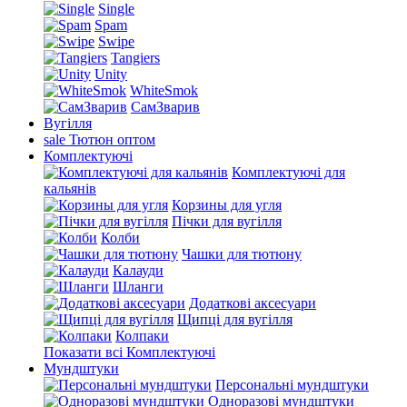
Single
Spam
Swipe
Tangiers
Unity
WhiteSmok
СамЗварив
Вугілля
sale
Тютюн оптом
Комплектуючі
Комплектуючі для
кальянів
Корзины для угля
Пічки для вугілля
Колби
Чашки для тютюну
Калауди
Шланги
Додаткові аксесуари
Щипці для вугілля
Колпаки
Показати всі Комплектуючі
Мундштуки
Персональні мундштуки
Одноразові мундштуки