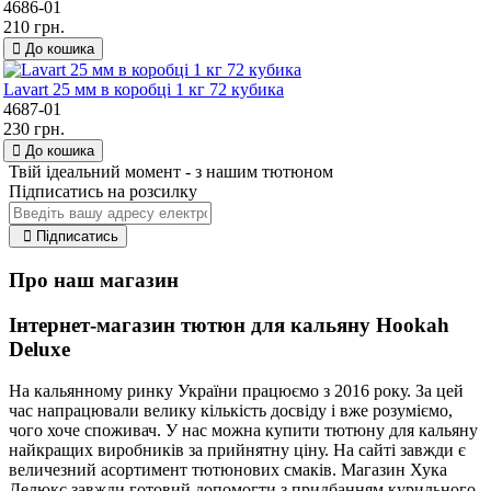
4686-01
210 грн.
До кошика
Lavart 25 мм в коробці 1 кг 72 кубика
4687-01
230 грн.
До кошика
Твій ідеальний момент - з нашим тютюном
Підписатись на розсилку
Підписатись
Про наш магазин
Інтернет-магазин тютюн для кальяну Hookah
Deluxe
На кальянному ринку України працюємо з 2016 року. За цей
час напрацювали велику кількість досвіду і вже розуміємо,
чого хоче споживач. У нас можна купити тютюну для кальяну
найкращих виробників за прийнятну ціну. На сайті завжди є
величезний асортимент тютюнових смаків. Магазин Хука
Делюкс завжди готовий допомогти з придбанням курильного