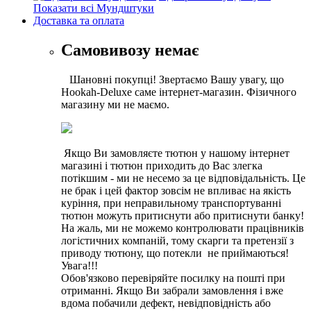
Показати всі Мундштуки
Доставка та оплата
Самовивозу немає
Шановні покупці! Звертаємо Вашу увагу, що
Hookah-Deluxe саме інтернет-магазин. Фізичного
магазину ми не маємо.
Якщо Ви замовляєте тютюн у нашому інтернет
магазині і тютюн приходить до Вас злегка
потікшим - ми не несемо за це відповідальність. Це
не брак і цей фактор зовсім не впливає на якість
куріння, при неправильному транспортуванні
тютюн можуть притиснути або притиснути банку!
На жаль, ми не можемо контролювати працівників
логістичних компаній, тому скарги та претензії з
приводу тютюну, що потекли не приймаються!
Увага!!!
Обов'язково перевіряйте посилку на пошті при
отриманні. Якщо Ви забрали замовлення і вже
вдома побачили дефект, невідповідність або