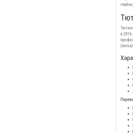
глибок
Тют
Тютюн 
в 2016
профес
(легка) 
Хара
Перева