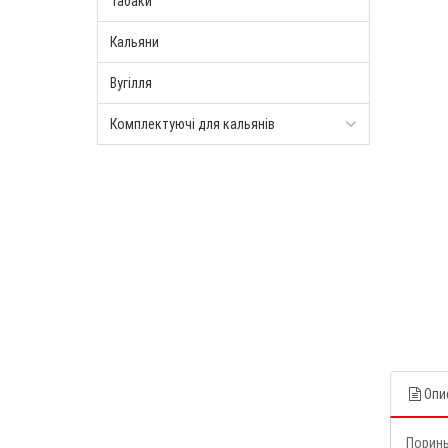
Табаки
Кальяни
Вугілля
Комплектуючі для кальянів
Опи
Поринь