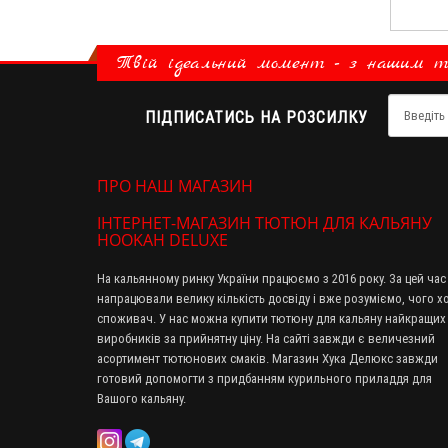
Твій ідеальний момент - з нашим 
ПІДПИСАТИСЬ НА РОЗСИЛКУ
ПРО НАШ МАГАЗИН
ІНТЕРНЕТ-МАГАЗИН ТЮТЮН ДЛЯ КАЛЬЯНУ
HOOKAH DELUXE
На кальянному ринку України працюємо з 2016 року. За цей час
напрацювали велику кількість досвіду і вже розуміємо, чого х
споживач. У нас можна купити тютюну для кальяну найкращих
виробників за прийнятну ціну. На сайті завжди є величезний
асортимент тютюнових смаків. Магазин Хука Делюкс завжди
готовий допомогти з придбанням курильного приладдя для
Вашого кальяну.