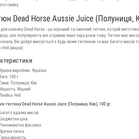
ого смаку.
юн Dead Horse Aussie Juice (Полуниця, Кі
для кальяну Dead Horse - це хороший та смачний тютюн, котрий виготовля
 році, але популярність він отримав лише пару років тому. Тютюн має високу
іоналу. Він добре міксується з будь-яким тютюном та має багато міксів та
і Hell (міцна).
ктеристики
Країна виробник: Україна
Вага: 100 г
Смак: Полуниця, Ківі
Міцність: Міцний
Лінійка: Hell
ги тютюну Dead Horse Aussie Juice (Полуниця, Ківі), 100 gr:
Багато вдалих міксів.
Бюджетна ціна.
Різноманітна фасовка.
Зручна пачка
Гарна міцність.