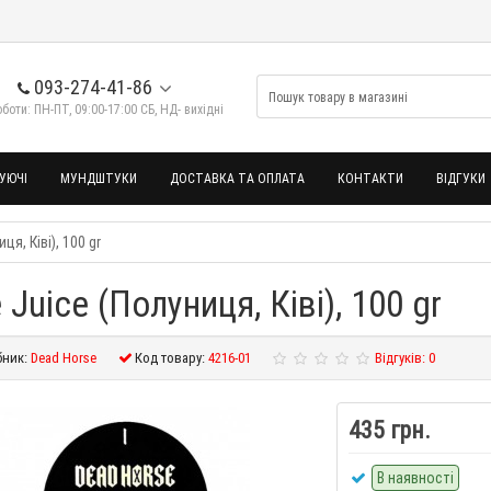
093-274-41-86
боти: ПН-ПТ, 09:00-17:00 СБ, НД- вихідні
УЮЧІ
МУНДШТУКИ
ДОСТАВКА ТА ОПЛАТА
КОНТАКТИ
ВІДГУКИ
я, Ківі), 100 gr
uice (Полуниця, Ківі), 100 gr
ник:
Dead Horse
Код товару:
4216-01
Відгуків: 0
435 грн.
В наявності