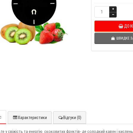
ДО 
ШВИДКЕ 
с
Характеристики
Відгуки (0)
те у свіжість та енергію скоковитих фруктів- де солодкий кавун і кислен