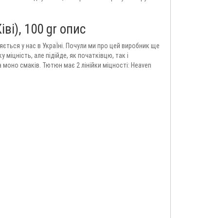
ві), 100 gr опис
ється у нас в УкраЇні. Почули ми про цей виробник ще
 міцність, але підійде, як початківцю, так і
 моно смаків. Тютюн має 2 лінійки міцності: Heaven