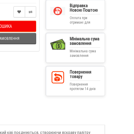
Відправка
Новою Поштою
Оплата при
отримані для
КОШИКА
замовлень від
1500 грн за умови
наявності такої
ЗАМОВЛЕННЯ
МІнімальна сума
можливості
замовлення
Мінімальна сума
замовлення
складає 300 грн
Повернення
товару
Повернення
протягом 14 днів
якщо товаром не
користувались,
збережена
упаковка
ький ківі поєднуються, створюючи яскраву палітру