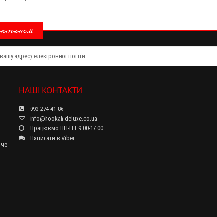
тютюном
НАШІ КОНТАКТИ
093-274-41-86
info@hookah-deluxe.co.ua
Працюємо ПН-ПТ 9:00-17:00
Написати в Viber
оче