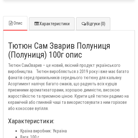
Опис
Характеристики
Відгуки (0)
Тютюн Сам Зварив Полуниця
(Полуниця) 100г опис
Тютюн СамЗварив – це новий, якісний продукт українського
виробництва. Тютюн виробляється з 2019 року і вже має багато
фанатів серед прихильників середнього тютюну для кальяну.
Асортимент налічує багато смаків, що радують всіх курців
приємними ароматизаторами, хорошою димністю, високою
жаростійкістю та приємною ціною. Курити цей тютюн радимо на
керамічній або глиняній чаші та використовувати з ним горіхове
або кокосове вугілля.
Характеристики:
Країна виробник: Україна
Вага: 100 г