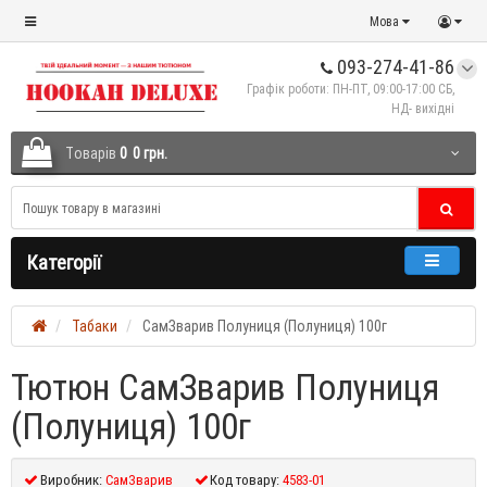
Мова
093-274-41-86
Графік роботи: ПН-ПТ, 09:00-17:00 СБ,
НД- вихідні
Tоварів
0
0 грн.
Категорії
Табаки
СамЗварив Полуниця (Полуниця) 100г
Тютюн СамЗварив Полуниця
(Полуниця) 100г
Виробник:
СамЗварив
Код товару:
4583-01