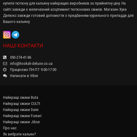
купити тютюну для кальяну найкращих виробників за прийнятну ціну. На
сайті завжди є величезний асортимент тютюнових смаків. Магазин Хука
Делюкс завжди готовий допомогти з придбанням курильного приладдя для
Вашого кальяну.
НАШІ КОНТАКТИ
093-274-41-86
info@hookah-deluxe.co.ua
Працюємо ПН-ПТ 9:00-17:00
Написати в Viber
Найкращі смаки Buta
Найкращі смаки CULTt
Найкращі смаки Daim
Найкращі смаки Fumari
Найкращі смаки Jibiar
Про нас
Як вибрати кальян?