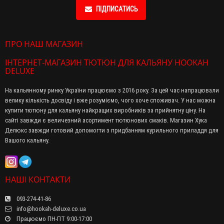
ПІДПИСАТИСЬ
ПРО НАШ МАГАЗИН
ІНТЕРНЕТ-МАГАЗИН ТЮТЮН ДЛЯ КАЛЬЯНУ HOOKAH
DELUXE
На кальянному ринку України працюємо з 2016 року. За цей час напрацювали
велику кількість досвіду і вже розуміємо, чого хоче споживач. У нас можна
купити тютюну для кальяну найкращих виробників за прийнятну ціну. На
сайті завжди є величезний асортимент тютюнових смаків. Магазин Хука
Делюкс завжди готовий допомогти з придбанням курильного приладдя для
Вашого кальяну.
НАШІ КОНТАКТИ
093-274-41-86
info@hookah-deluxe.co.ua
Працюємо ПН-ПТ 9:00-17:00