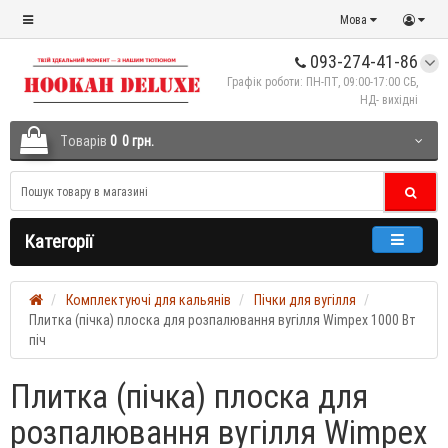
Мова
093-274-41-86
Графік роботи: ПН-ПТ, 09:00-17:00 СБ,
НД- вихідні
Tоварів
0
0 грн.
Категорії
Комплектуючі для кальянів
Пічки для вугілля
Плитка (пічка) плоска для розпалювання вугілля Wimpex 1000 Вт
піч
Плитка (пічка) плоска для
розпалювання вугілля Wimpex